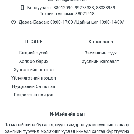
Борлуулалт: 88012090, 99273333, 88033939
Техник тусламж: 88021918
Даваа-Баасан: 08:00-17:00 /Цайны цаг 13:00-14:00/
IT CARE
Хэрэглэгч
Бидний тухай
Захиалгын түүх
Холбоо барих
Хүслийн жагсаалт
Хүргэлтийн нөхцөл
Үйлчилгээний нөхцөл
Нууцлалын баталгаа
Буцаалтын нөхцөл
И-Мэйлийн сан
Та манай шинэ бүтээгдэхүүн, хямдрал урамшууллын талаар
хамгийн түрүүнд мэдэхийг хүсвэл и-мэйл хаягаа бүртгүүлнэ