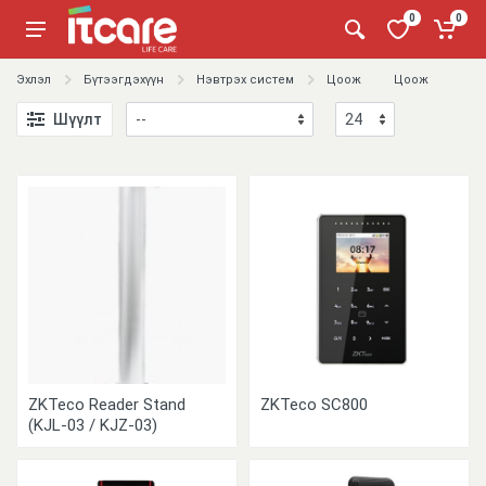
0
0
Эхлэл
Бүтээгдэхүүн
Нэвтрэх систем
Цоож
Цоож
Шүүлт
ZKTeco Reader Stand
ZKTeco SC800
(KJL-03 / KJZ-03)