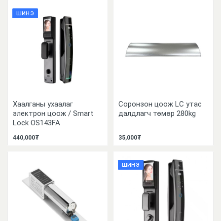
ШИНЭ
Хаалганы ухаалаг
Соронзон цоож LC утас
электрон цоож / Smart
далдлагч төмөр 280kg
Lock OS143FA
440,000₮
35,000₮
ШИНЭ