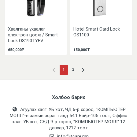
Хаалганы ухаалаг
Hotel Smart Card Lock
электрон цоож / Smart
OS1100
Lock OS190TYFV
650,000₮
150,000₮
1
2
Холбоо барих
Агуулах хаяг: УБ хот, ЧД 6-р хороо, "КОМПЬЮТЕР
МОЛЛ᠌"-н замын эсрэг талд 54.1 Байр-105 тоот, Оффис
хаяг: УБ хот, СБД 9-р хороо, "КОМПЬЮТЕР МОЛЛ᠌" 12
давхар, 1212 тоот
info@itcare.mn