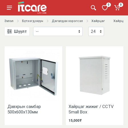
0
0
Эхлэл
Бүтээгдэхүүн
Дагалдах хэрэгсэл
Хайрцаг
Хайрцаг
Шүүлт
Давхрын самбар
Хайрцаг жижиг / CCTV
500x600x130мм
Small Box
15,000₮