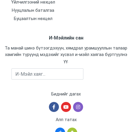
Үйлчилгээний нөхцөл
Нууцлалын баталгаа
Буцаалтын нөхцөл
И-Мэйлийн сан
Та манай шинэ бүтээгдэхүүн, хямдрал урамшууллын талаар
хамгийн түрүүнд мэдэхийг хүсвэл и-мэйл хаягаа бүртгүүлнэ
үү.
Бүртгүүлэх
Биднийг дагах
Апп татах