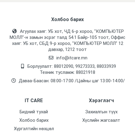
Холбоо барих
Агуулах хаяг: УБ хот, ЧД 6-р хороо, "КОМПЬЮТЕР
МОЛЛ᠌"-н замын эсрэг талд 54.1 Байр-105 тоот, Оффис
хаяг: УБ хот, СБД 9-р хороо, "КОМПЬЮТЕР МОЛЛ᠌" 12
давхар, 1212 тоот
info@itcare.mn
Борлуулалт: 88012090, 99273333, 88033939
Техник тусламж: 88021918
Даваа-Баасан: 08:00-17:00 /Цайны цаг 13:00-14:00/
IT CARE
Хэрэглэгч
Бидний тухай
Захиалгын түүх
Холбоо барих
Хүслийн жагсаалт
Хүргэлтийн нөхцөл