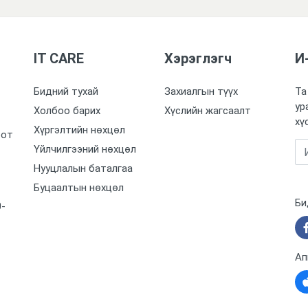
IT CARE
Хэрэглэгч
И
Бидний тухай
Захиалгын түүх
Та
ур
Холбоо барих
Хүслийн жагсаалт
хү
Хүргэлтийн нөхцөл
оот
Үйлчилгээний нөхцөл
Нууцлалын баталгаа
Буцаалтын нөхцөл
Би
0-
Ап