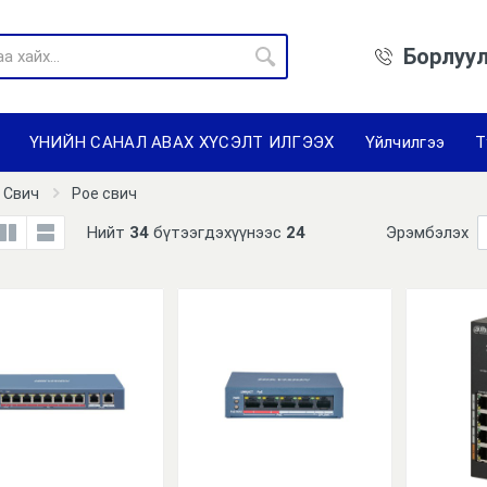
Борлуул
ҮНИЙН САНАЛ АВАХ ХҮСЭЛТ ИЛГЭЭХ
Үйлчилгээ
Т
Свич
Poe свич
Нийт
34
бүтээгдэхүүнээс
24
Эрэмбэлэх