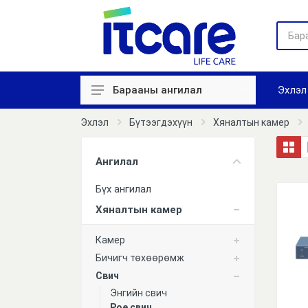
Эхлэл
Барааны ангилал
Хяналтын камер
Эхлэл
Бүтээгдэхүүн
Хяналтын камер
Цаг бүртгэл
Ангилал
Нэвтрэх систем
Бүх ангилал
Галын дохиолол
Хяналтын камер
Авто зогсоол
Камер
Зарлан мэдээллэх
Бичигч төхөөрөмж
Свич
Сүлжээний төхөөрөмж
Энгийн свич
Компьютер
Poe свич