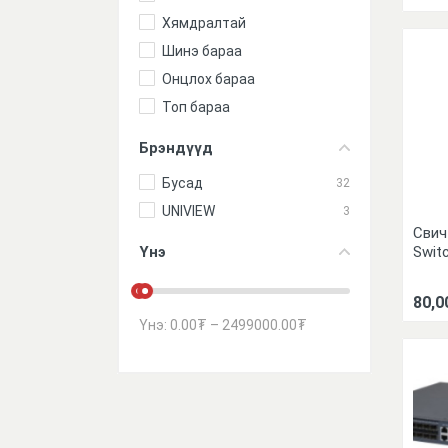
Хямдралтай
Шинэ бараа
Онцлох бараа
Топ бараа
Брэндүүд
Бусад
32
UNIVIEW
3
Свич
Swit
Үнэ
80,0
Үнэ:
0.00
₮
–
2499000.00
₮