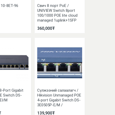
10-8ET-96
Свич 8 порт PoE /
UNIVIEW Switch 8port
100/1000 POE lite cloud
managed 1uplink+1SFP
360,000₮
 8-Port Gigabit
Сүлжээний салаалагч /
E Switch DS-
Hikvision Unmanaged POE
EI/M
4-port Gigabit Switch DS-
3E0505P-E/M /
₮
139,900₮