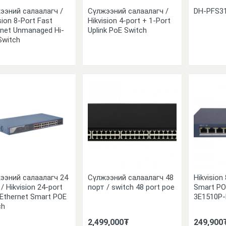
ээний салаалагч /
Сүлжээний салаалагч /
DH-PFS31
sion 8-Port Fast
Hikvision 4-port + 1-Port
rnet Unmanaged Hi-
Uplink PoE Switch
Switch
ээний салаалагч 24
Сүлжээний салаалагч 48
Hikvision
/ Hikvision 24-port
порт / switch 48 port poe
Smart PO
 Ethernet Smart POE
3E1510P-
ch
2,499,000₮
249,900