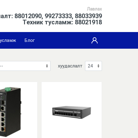
Лавлах
алт: 88012090, 99273333, 88033939
Техник тусламж: 88021918
усламж
Блог
хуудаслалт