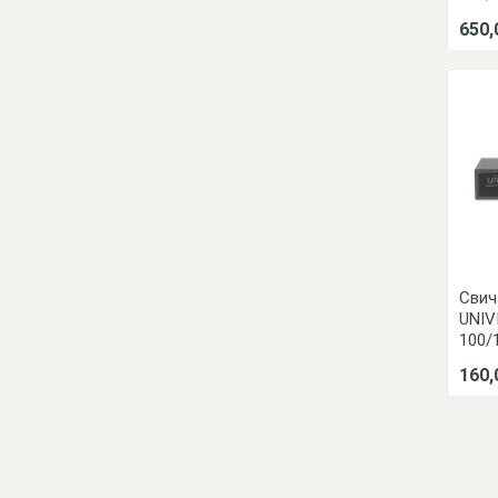
650,
Свич
UNIV
100/
160,