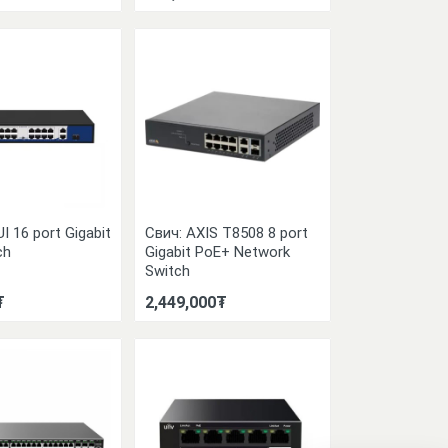
I 16 port Gigabit
Свич: AXIS T8508 8 port
ch
Gigabit PoE+ Network
Switch
₮
2,449,000₮