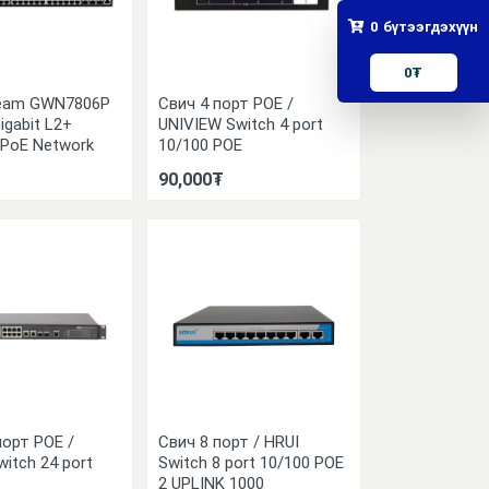
0
бүтээгдэхүүн
0
₮
ream GWN7806P
Свич 4 порт POE /
igabit L2+
UNIVIEW Switch 4 port
PoE Network
10/100 POE
90,000₮
порт POE /
Свич 8 порт / HRUI
itch 24 port
Switch 8 port 10/100 POE
2 UPLINK 1000