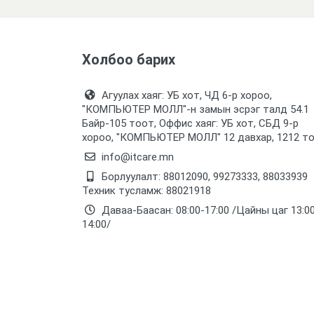
Холбоо барих
Агуулах хаяг: УБ хот, ЧД 6-р хороо,
"КОМПЬЮТЕР МОЛЛ᠌"-н замын эсрэг талд 54.1
Байр-105 тоот, Оффис хаяг: УБ хот, СБД 9-р
хороо, "КОМПЬЮТЕР МОЛЛ᠌" 12 давхар, 1212 т
info@itcare.mn
Борлуулалт: 88012090, 99273333, 88033939
Техник тусламж: 88021918
Даваа-Баасан: 08:00-17:00 /Цайны цаг 13:0
14:00/