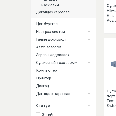
Rack свич
Сүлж
Принтер
Hikvi
Дагалдах хэрэгсэл
Ethe
Дэлгэц
PoE 
Цаг бүртгэл
Дагалдах хэрэгсэл
Нэвтрэх систем
Галын дохиолол
Авто зогсоол
Зарлан мэдээллэх
Сүлжээний төхөөрөмж
Компьютер
Принтер
Дэлгэц
Сүлж
Дагалдах хэрэгсэл
порт 
Fast
Статус
Swit
Энгийн