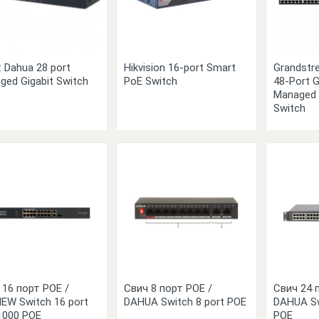
: Dahua 28 port
Hikvision 16-port Smart
Grandst
ged Gigabit Switch
PoE Switch
48-Port G
Managed 
Switch
 16 порт POE /
Свич 8 порт POE /
Свич 24 
IEW Switch 16 port
DAHUA Switch 8 port POE
DAHUA Sw
1000 POE
POE