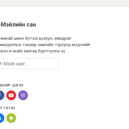
-Мэйлийн сан
 манай шинэ бүтээгдэхүүн, хямдрал
амшууллын талаар хамгийн түрүүнд мэдэхийг
свэл и-мэйл хаягаа бүртгүүлнэ үү.
Бүртгүүлэх
днийг дагах
п татах