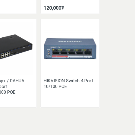
120,000₮
орт / DAHUA
HIKVISION Switch 4 Port
port
10/100 POE
000 POE