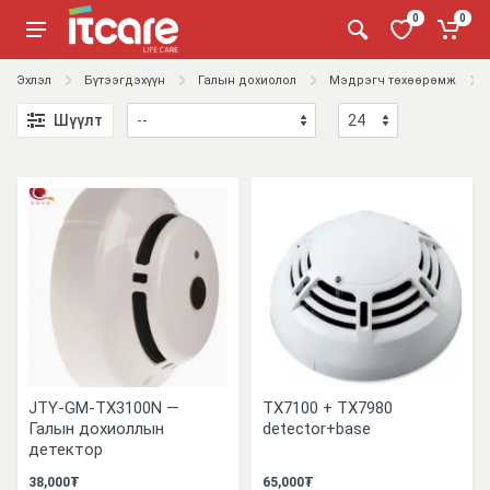
0
0
Эхлэл
Бүтээгдэхүүн
Галын дохиолол
Мэдрэгч төхөөрөмж
Шүүлт
JTY-GM-TX3100N —
TX7100 + TX7980
Галын дохиоллын
detector+base
детектор
38,000₮
65,000₮