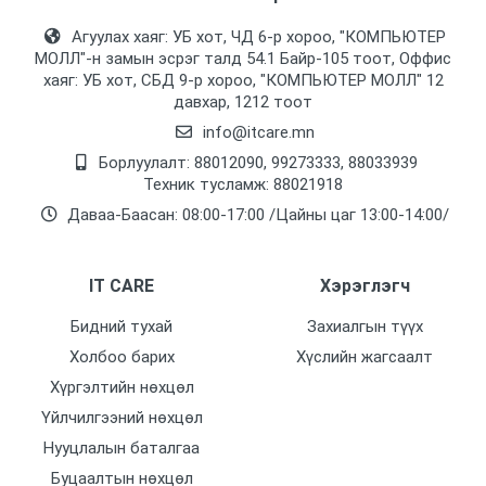
Агуулах хаяг: УБ хот, ЧД 6-р хороо, "КОМПЬЮТЕР
МОЛЛ᠌"-н замын эсрэг талд 54.1 Байр-105 тоот, Оффис
хаяг: УБ хот, СБД 9-р хороо, "КОМПЬЮТЕР МОЛЛ᠌" 12
давхар, 1212 тоот
info@itcare.mn
Борлуулалт: 88012090, 99273333, 88033939
Техник тусламж: 88021918
Даваа-Баасан: 08:00-17:00 /Цайны цаг 13:00-14:00/
IT CARE
Хэрэглэгч
Бидний тухай
Захиалгын түүх
Холбоо барих
Хүслийн жагсаалт
Хүргэлтийн нөхцөл
Үйлчилгээний нөхцөл
Нууцлалын баталгаа
Буцаалтын нөхцөл