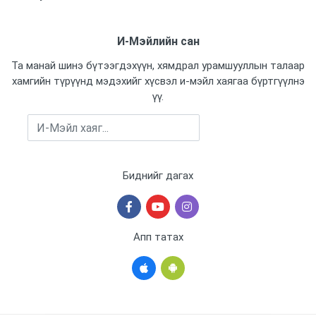
И-Мэйлийн сан
Та манай шинэ бүтээгдэхүүн, хямдрал урамшууллын талаар
хамгийн түрүүнд мэдэхийг хүсвэл и-мэйл хаягаа бүртгүүлнэ
үү.
Бүртгүүлэх
Биднийг дагах
Апп татах