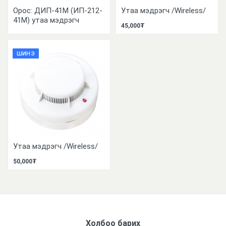
Орос: ДИП-41М (ИП-212-
Утаа мэдрэгч /Wireless/
41М) утаа мэдрэгч
45,000₮
ШИНЭ
Утаа мэдрэгч /Wireless/
50,000₮
Холбоо барих