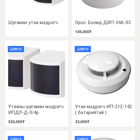
Шугаман утаа мэдрэгч
Орос: Болид ДИП-34А-03
105,000₮
ШИНЭ
ШИНЭ
Утааны шугаман мэдрэгч
Утаа мэдрэгч ИП-212-142
ИПДЛ-Д-II/4р
( батарейтай )
520,000₮
33,000₮
ШИНЭ
ШИНЭ