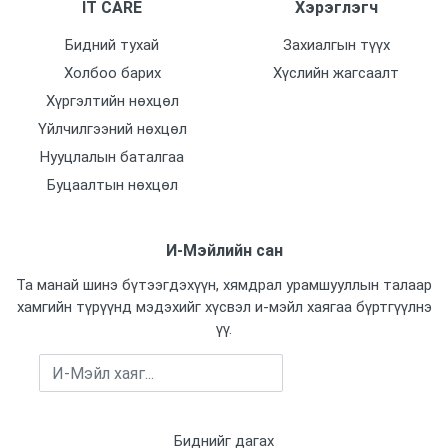
IT CARE
Хэрэглэгч
Бидний тухай
Захиалгын түүх
Холбоо барих
Хүслийн жагсаалт
Хүргэлтийн нөхцөл
Үйлчилгээний нөхцөл
Нууцлалын баталгаа
Буцаалтын нөхцөл
И-Мэйлийн сан
Та манай шинэ бүтээгдэхүүн, хямдрал урамшууллын талаар
хамгийн түрүүнд мэдэхийг хүсвэл и-мэйл хаягаа бүртгүүлнэ
үү.
Бүртгүүлэх
Биднийг дагах