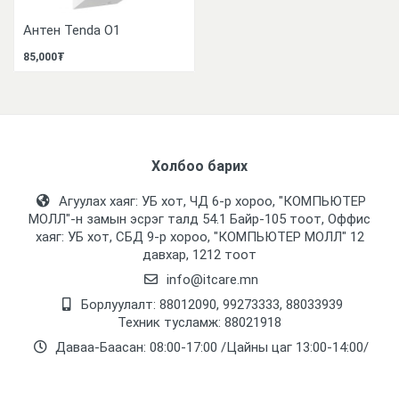
Антен Tenda О1
85,000₮
Холбоо барих
Агуулах хаяг: УБ хот, ЧД 6-р хороо, "КОМПЬЮТЕР
МОЛЛ᠌"-н замын эсрэг талд 54.1 Байр-105 тоот, Оффис
хаяг: УБ хот, СБД 9-р хороо, "КОМПЬЮТЕР МОЛЛ᠌" 12
давхар, 1212 тоот
info@itcare.mn
Борлуулалт: 88012090, 99273333, 88033939
Техник тусламж: 88021918
Даваа-Баасан: 08:00-17:00 /Цайны цаг 13:00-14:00/