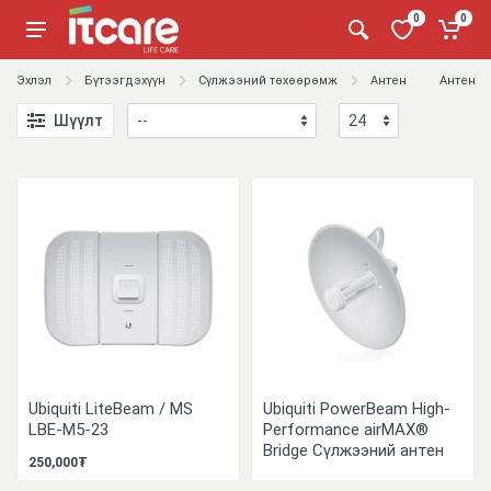
0
0
Эхлэл
Бүтээгдэхүүн
Сүлжээний төхөөрөмж
Антен
Антен
Шүүлт
Ubiquiti LiteBeam / MS
Ubiquiti PowerBeam High-
LBE-M5-23
Performance airMAX®
Bridge Сүлжээний антен
250,000₮