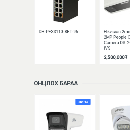
100] ZKBio
DH-PFS3110-8ET-96
Hikvision 2m
Access
2MP People C
Package (100
Camera DS-2
e)
IVS
2,500,000₮
ОНЦЛОХ БАРАА
ШИНЭ
ШИНЭ