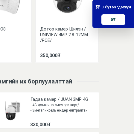
0
бүтээгдэхүүн
0
₮
 O8
Дотор камер Шилэн /
Гадаа камер:
UNIVIEW 4MP 2.8-12MM
Colorhunter 
/POE/
4MM LED50M
350,000₮
480,000₮
амгийн их борлуулалттай
Гадаа камер / JUAN 3MP 4G
- 4G дэмжинэ /мемори карт/
- 3мегапиксель өндөр нягтралтай
90 градус харна
- Шөнийн тусгал: 30м
330,000₮
- 64GB Memory Card