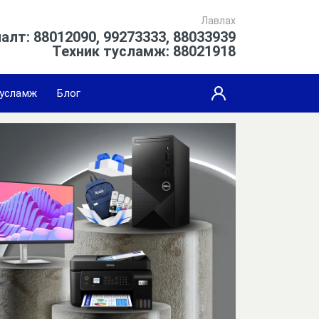
Лавлах
алт: 88012090, 99273333, 88033939
Техник тусламж: 88021918
усламж
Блог