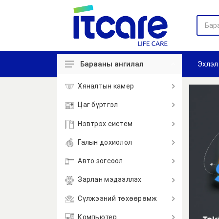
Эхлэл
Барааны ангилал
Хяналтын камер
Цаг бүртгэл
Нэвтрэх систем
Галын дохиолол
Авто зогсоол
Зарлан мэдээллэх
Сүлжээний төхөөрөмж
Компьютер