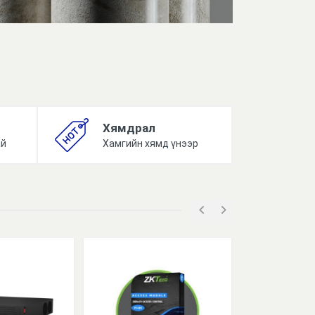
Хямдрал
ай
Хамгийн хямд үнээр