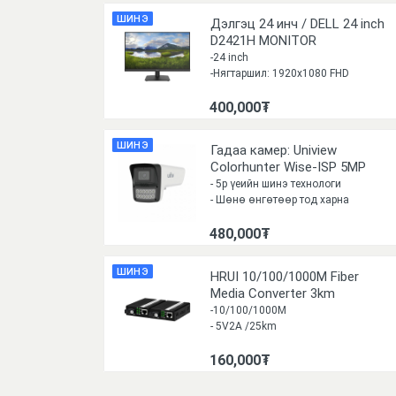
Auto focus zoom
ШИНЭ
Дэлгэц 24 инч / DELL 24 inch
D2421H MONITOR
-24 inch
-Нягтаршил: 1920x1080 FHD
-Холболт: HDMI, VGA
400,000₮
-
ШИНЭ
Гадаа камер: Uniview
Colorhunter Wise-ISP 5MP
4MM LED50M
- 5р үеийн шинэ технологи
- Шөнө өнгөтөөр тод харна
- Хөдөлгөөн илрүүлж, хүн тоолно
480,000₮
- Өөр дээрээ мик, болон
спикертэй
- IP67 ус чийг, тоосны
ШИНЭ
HRUI 10/100/1000M Fiber
хамгаалалттай
Media Converter 3km
-10/100/1000M
- 5V2A /25km
160,000₮