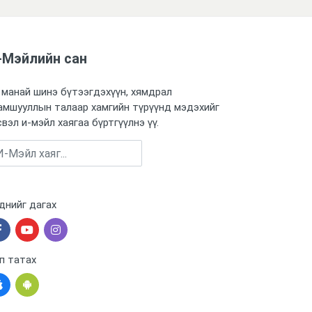
-Мэйлийн сан
 манай шинэ бүтээгдэхүүн, хямдрал
амшууллын талаар хамгийн түрүүнд мэдэхийг
свэл и-мэйл хаягаа бүртгүүлнэ үү.
Бүртгүүлэх
днийг дагах
п татах