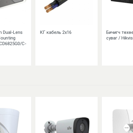
m Dual-Lens
КГ кабель 2х16
Бичигч төхө
ounting
суваг / Hikvi
CD6825G0/C-