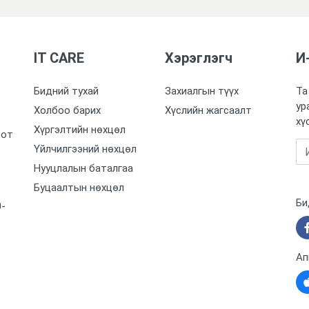
IT CARE
Хэрэглэгч
И
Бидний тухай
Захиалгын түүх
Та
ур
Холбоо барих
Хүслийн жагсаалт
хү
Хүргэлтийн нөхцөл
оот
Үйлчилгээний нөхцөл
Нууцлалын баталгаа
Буцаалтын нөхцөл
Би
0-
Ап