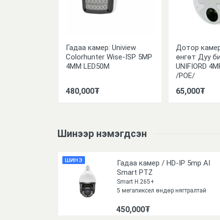
 Шилэн /
Гадаа камер: Uniview
Дотор каме
 2.8-12MM
Colorhunter Wise-ISP 5MP
өнгөт Дуу би
4MM LED50M
UNIFIORD 4M
/POE/
480,000₮
65,000₮
Шинээр нэмэгдсэн
ШИНЭ
Гадаа камер / HD-IP 5mp AI
Smart PTZ
Smart H.265+
5 мегапиксел өндөр нягтралтай
Шөнийн тусгал 30-50метр
450,000₮
Хүчдэл: DC12V
IP67