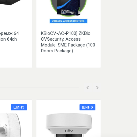
өрөмж 64
KBioCV-AC-P100] ZKBio
DH-PFS3110-
sion 64ch
CVSecurity, Access
Module, SME Package (100
Doors Package)
ШИНЭ
ШИНЭ