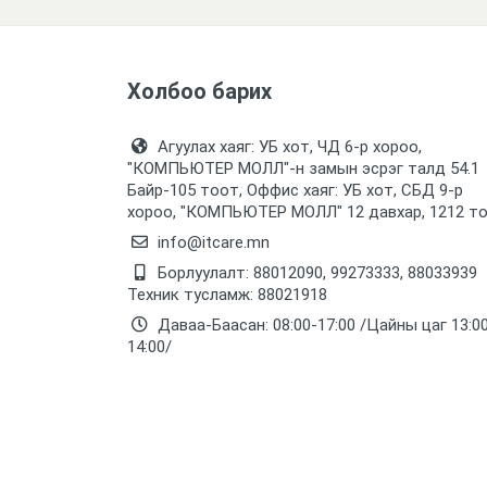
Холбоо барих
Агуулах хаяг: УБ хот, ЧД 6-р хороо,
"КОМПЬЮТЕР МОЛЛ᠌"-н замын эсрэг талд 54.1
Байр-105 тоот, Оффис хаяг: УБ хот, СБД 9-р
хороо, "КОМПЬЮТЕР МОЛЛ᠌" 12 давхар, 1212 т
info@itcare.mn
Борлуулалт: 88012090, 99273333, 88033939
Техник тусламж: 88021918
Даваа-Баасан: 08:00-17:00 /Цайны цаг 13:0
14:00/