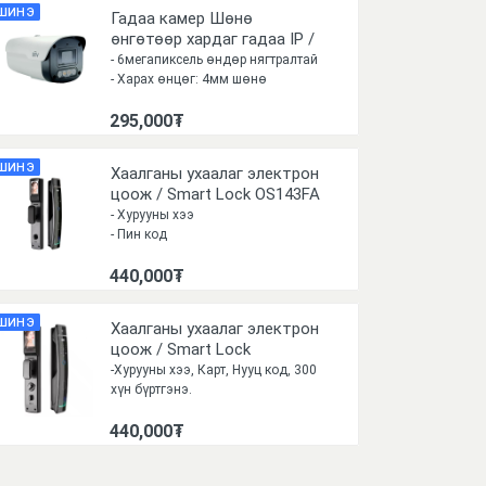
ШИНЭ
Гадаа камер Шөнө
өнгөтөөр хардаг гадаа IP /
UNIVIEW 6MP 4MM
- 6мегапиксель өндөр нягтралтай
ColorHunter /POE/
- Харах өнцөг: 4мм шөнө
өнгөтөөр харна
295,000₮
- Шөнө өнгөтөөр хардаг
ColorHunter
ШИНЭ
Хаалганы ухаалаг электрон
цоож / Smart Lock OS143FA
- Хурууны хээ
- Пин код
- Чип карт
440,000₮
- Камертай
- Ослын түлхүүр
- Хятад Ангил хэлтэй
ШИНЭ
Хаалганы ухаалаг электрон
- Гар утасны апп суулгаж
цоож / Smart Lock
онгойлгоно
-Хурууны хээ, Карт, Нууц код, 300
- 100-300 хүний мэдээллийг
хүн бүртгэнэ.
хадгална
-Гар утаснаас хянах Application-тай
- 40 градуст хэвийн ажилна
440,000₮
-Цэнэглэж ажилладаг 7.4v
1 цэнэглээд 4-6 сар цэнэгээ
баттерейтэй. 410mm x 75mm x
барина
60mm хэмжээтэй