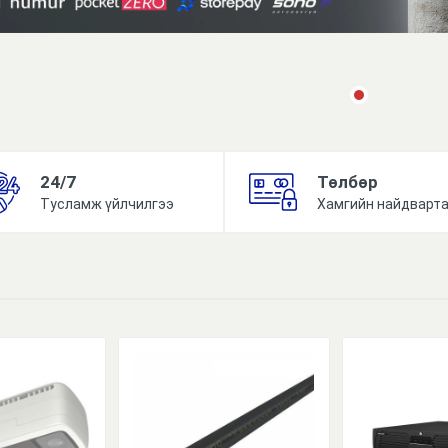
24/7
Төлбөр
Тусламж үйлчилгээ
Хамгийн найдварт