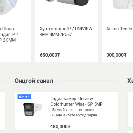
р Шөнө
Хүн тоолдог IP / UNIVIEW
Антен Tenda
чдэг IP /
4MP 4MM /POE/
P 2.8MM
650,000₮
300,000₮
Онцгой санал
Х
ШИНЭ
Гадаа камер: Uniview
Colorhunter Wise-ISP 5MP
4MM LED50M
- 5р үеийн шинэ технологи
- Шөнө өнгөтөөр тод харна
- Хөдөлгөөн илрүүлж, хүн тоолно
480,000₮
- Өөр дээрээ мик, болон
спикертэй