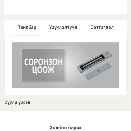
Тайлбар
Үзүүлэлтүүд
Сэтгэгдэл
Үзүүлэлтүүд
Сүүлд үзсэн
Төрөл
IP
Зориулалт
Холбоо барих
Гадна