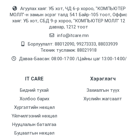
Агуулах хаяг: УБ хот, ЧД 6-р хороо, "КОМПЬЮТЕР
Нягтаршил
МОЛЛ᠌"-н замын эсрэг талд 54.1 Байр-105 тоот, Оффис
Бүгд
хаяг: УБ хот, СБД 9-р хороо, "КОМПЬЮТЕР МОЛЛ᠌" 12
давхар, 1212 тоот
Линзний төрөл
info@itcare.mn
2.8мм, 110 градус
Борлуулалт: 88012090, 99273333, 88033939
Техник тусламж: 88021918
Шөнийн тусгал
Даваа-Баасан: 08:00-17:00 /Цайны цаг 13:00-14:00/
0-30м
Харах Өнцөг
IT CARE
Хэрэглэгч
90 градус
Бидний тухай
Захиалгын түүх
Дуу бичдэг
Холбоо барих
Хүслийн жагсаалт
Тийм
Хүргэлтийн нөхцөл
Горим
Үйлчилгээний нөхцөл
Шөнө өнгөтөөр хардаг
Нууцлалын баталгаа
Буцаалтын нөхцөл
Power input