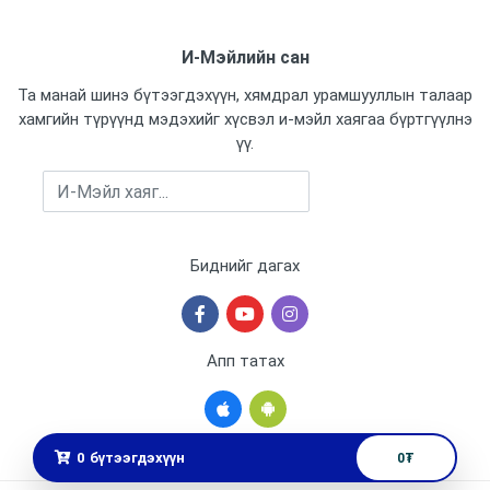
13 VDC
И-Мэйлийн сан
Мемори картны оролт
Тийм
Та манай шинэ бүтээгдэхүүн, хямдрал урамшууллын талаар
хамгийн түрүүнд мэдэхийг хүсвэл и-мэйл хаягаа бүртгүүлнэ
Үйлдвэрлэсэн улс
үү.
Бүртгүүлэх
Бичих горим
Биднийг дагах
Апп татах
0
бүтээгдэхүүн
0
₮