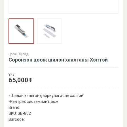
Цоож
,
Бусад
,
Соронзон цоож шилэн хаалганы Хэлтэй
Үнэ
65,000
₮
- Шилэн хаалганд зориулагдсан хэлтэй
-Нэвтрэх системийн цоож
Brand:
SKU:
GB-802
Barcode: