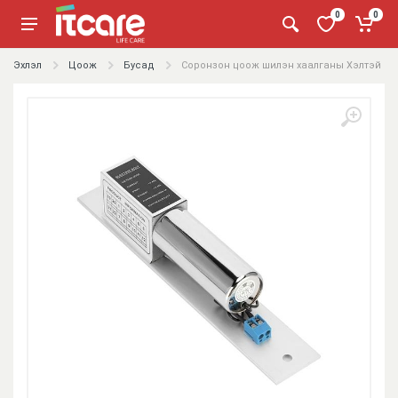
0
0
Эхлэл
Цоож
Бусад
Соронзон цоож шилэн хаалганы Хэлтэй