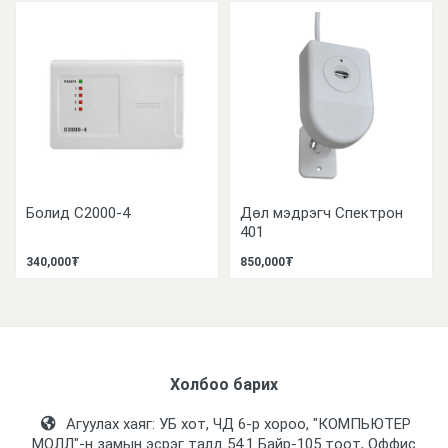
Болид С2000-4
Дөл мэдрэгч Спектрон
401
340,000₮
850,000₮
Холбоо барих
Агуулах хаяг: УБ хот, ЧД 6-р хороо, "КОМПЬЮТЕР
МОЛЛ᠌"-н замын эсрэг талд 54.1 Байр-105 тоот, Оффис