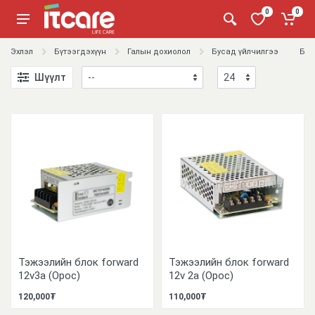
0
0
Эхлэл
Бүтээгдэхүүн
Галын дохиолол
Бусад үйлчилгээ
Бус
Шүүлт
Тэжээлийн блок forward
Тэжээлийн блок forward
12v3a (Орос)
12v 2a (Орос)
120,000₮
110,000₮