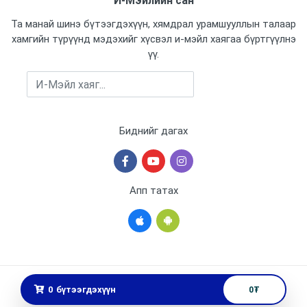
И-Мэйлийн сан
Та манай шинэ бүтээгдэхүүн, хямдрал урамшууллын талаар
хамгийн түрүүнд мэдэхийг хүсвэл и-мэйл хаягаа бүртгүүлнэ
үү.
Бүртгүүлэх
Биднийг дагах
Апп татах
Бүх эрх хуулиар хамгаалагдсан © 2025 АЙ ТИ КЭЙР ХХК
0
бүтээгдэхүүн
0
₮
Вэб сайт
ыг:
Грийн софт ХХК