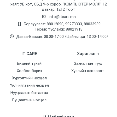
хаяг: УБ хот, СБД 9-р хороо, "КОМПЬЮТЕР МОЛЛ᠌" 12
давхар, 1212 тоот
info@itcare.mn
Борлуулалт: 88012090, 99273333, 88033939
Техник тусламж: 88021918
Даваа-Баасан: 08:00-17:00 /Цайны цаг 13:00-14:00/
IT CARE
Хэрэглэгч
Бидний тухай
Захиалгын түүх
Холбоо барих
Хүслийн жагсаалт
Хүргэлтийн нөхцөл
Үйлчилгээний нөхцөл
Нууцлалын баталгаа
Буцаалтын нөхцөл