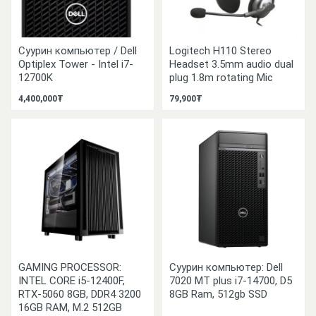
Суурин компьютер / Dell
Logitech H110 Stereo
Optiplex Tower - Intel i7-
Headset 3.5mm audio dual
12700K
plug 1.8m rotating Mic
4,400,000₮
79,900₮
GAMING PROCESSOR:
Суурин компьютер: Dell
INTEL CORE i5-12400F,
7020 MT plus i7-14700, D5
RTX-5060 8GB, DDR4 3200
8GB Ram, 512gb SSD
16GB RAM, M.2 512GB