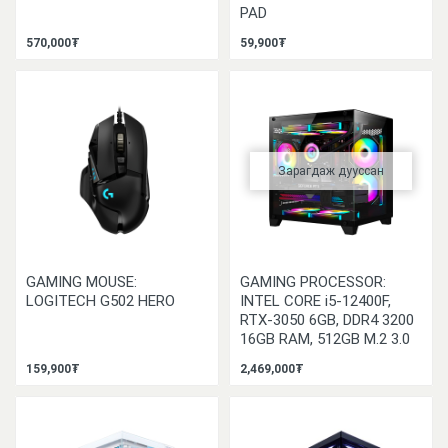
PAD
570,000₮
59,900₮
Зарагдаж дууссан
GAMING MOUSE:
GAMING PROCESSOR:
LOGITECH G502 HERO
INTEL CORE i5-12400F,
RTX-3050 6GB, DDR4 3200
16GB RAM, 512GB M.2 3.0
159,900₮
2,469,000₮