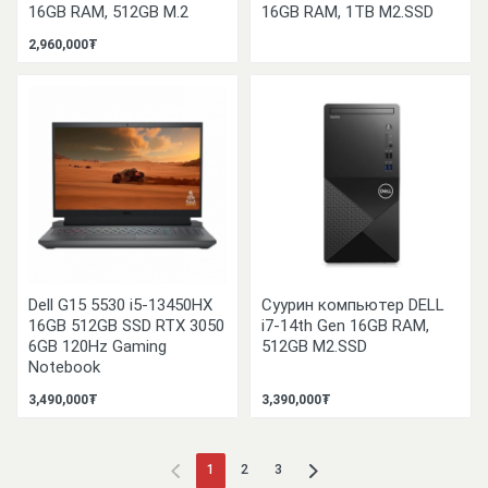
16GB RAM, 512GB M.2
16GB RAM, 1TB M2.SSD
2,960,000₮
Dell G15 5530 i5-13450HX
Суурин компьютер DELL
16GB 512GB SSD RTX 3050
i7-14th Gen 16GB RAM,
6GB 120Hz Gaming
512GB M2.SSD
Notebook
3,490,000₮
3,390,000₮
1
2
3