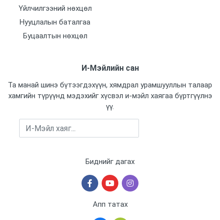
Үйлчилгээний нөхцөл
Нууцлалын баталгаа
Буцаалтын нөхцөл
И-Мэйлийн сан
Та манай шинэ бүтээгдэхүүн, хямдрал урамшууллын талаар
хамгийн түрүүнд мэдэхийг хүсвэл и-мэйл хаягаа бүртгүүлнэ
үү.
Бүртгүүлэх
Биднийг дагах
Апп татах