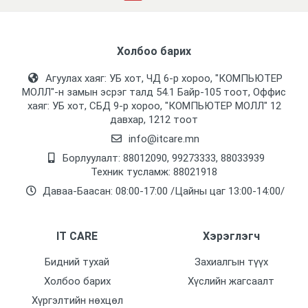
Холбоо барих
Агуулах хаяг: УБ хот, ЧД 6-р хороо, "КОМПЬЮТЕР
МОЛЛ᠌"-н замын эсрэг талд 54.1 Байр-105 тоот, Оффис
хаяг: УБ хот, СБД 9-р хороо, "КОМПЬЮТЕР МОЛЛ᠌" 12
давхар, 1212 тоот
info@itcare.mn
Борлуулалт: 88012090, 99273333, 88033939
Техник тусламж: 88021918
Даваа-Баасан: 08:00-17:00 /Цайны цаг 13:00-14:00/
IT CARE
Хэрэглэгч
Бидний тухай
Захиалгын түүх
Холбоо барих
Хүслийн жагсаалт
Хүргэлтийн нөхцөл