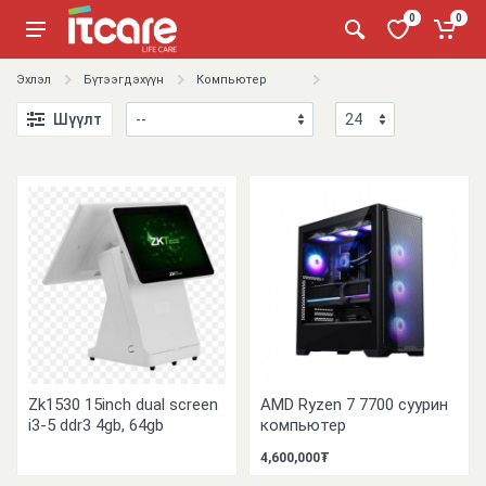
0
0
Эхлэл
Бүтээгдэхүүн
Компьютер
Шүүлт
Zk1530 15inch dual screen
AMD Ryzen 7 7700 суурин
i3-5 ddr3 4gb, 64gb
компьютер
4,600,000₮