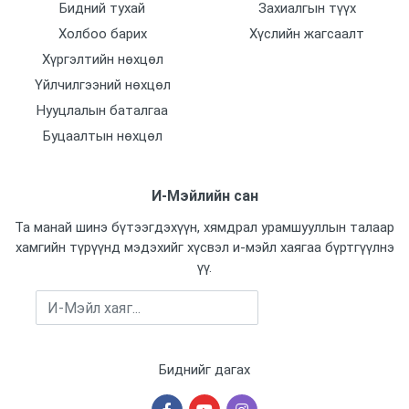
Бидний тухай
Захиалгын түүх
Холбоо барих
Хүслийн жагсаалт
Хүргэлтийн нөхцөл
Үйлчилгээний нөхцөл
Нууцлалын баталгаа
Буцаалтын нөхцөл
И-Мэйлийн сан
Та манай шинэ бүтээгдэхүүн, хямдрал урамшууллын талаар
хамгийн түрүүнд мэдэхийг хүсвэл и-мэйл хаягаа бүртгүүлнэ
үү.
Бүртгүүлэх
Биднийг дагах