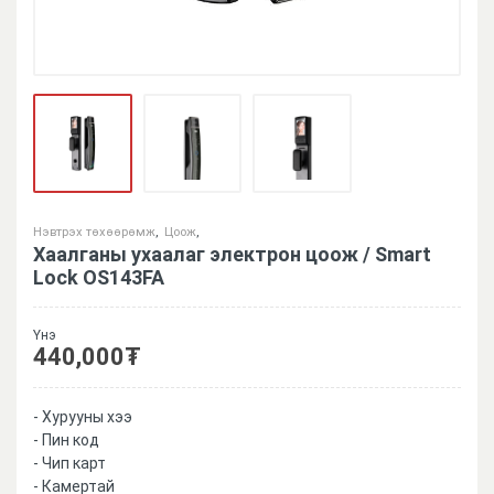
Нэвтрэх төхөөрөмж
,
Цоож
,
Хаалганы ухаалаг электрон цоож / Smart
Lock OS143FA
Үнэ
440,000
₮
- Хурууны хээ
- Пин код
- Чип карт
- Камертай