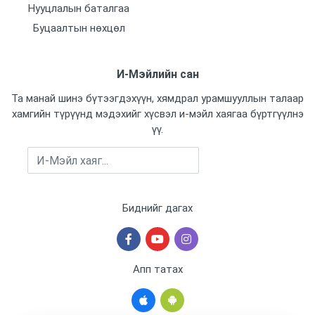
Нууцлалын баталгаа
Буцаалтын нөхцөл
И-Мэйлийн сан
Та манай шинэ бүтээгдэхүүн, хямдрал урамшууллын талаар
хамгийн түрүүнд мэдэхийг хүсвэл и-мэйл хаягаа бүртгүүлнэ
үү.
Бүртгүүлэх
Биднийг дагах
Апп татах