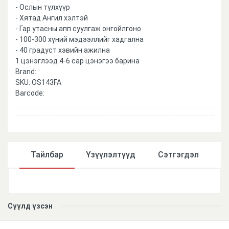
- Ослын түлхүүр
- Хятад Ангил хэлтэй
- Гар утасны апп суулгаж онгойлгоно
- 100-300 хүний мэдээллийг хадгална
- 40 градуст хэвийн ажилна
1 цэнэглээд 4-6 сар цэнэгээ барина
Brand:
SKU:
OS143FA
Barcode:
Тайлбар
Үзүүлэлтүүд
Сэтгэгдэл
Үзүүлэлтүүд
Сүүлд үзсэн