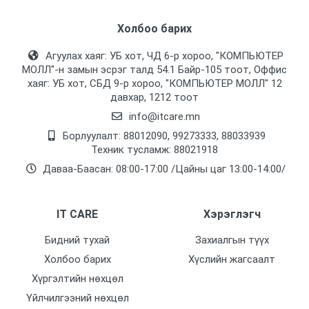
Холбоо барих
Агуулах хаяг: УБ хот, ЧД 6-р хороо, "КОМПЬЮТЕР
МОЛЛ᠌"-н замын эсрэг талд 54.1 Байр-105 тоот, Оффис
хаяг: УБ хот, СБД 9-р хороо, "КОМПЬЮТЕР МОЛЛ᠌" 12
давхар, 1212 тоот
info@itcare.mn
Борлуулалт: 88012090, 99273333, 88033939
Техник тусламж: 88021918
Даваа-Баасан: 08:00-17:00 /Цайны цаг 13:00-14:00/
IT CARE
Хэрэглэгч
Бидний тухай
Захиалгын түүх
Холбоо барих
Хүслийн жагсаалт
Хүргэлтийн нөхцөл
Үйлчилгээний нөхцөл