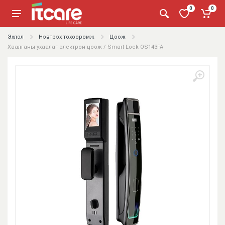
0
0
Эхлэл
Нэвтрэх төхөөрөмж
Цоож
Хаалганы ухаалаг электрон цоож / Smart Lock OS143FA