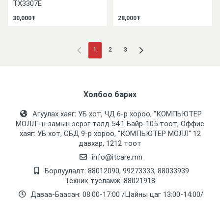
TX3307E
30,000₮
28,000₮
1
2
3
Холбоо барих
Агуулах хаяг: УБ хот, ЧД 6-р хороо, "КОМПЬЮТЕР
МОЛЛ᠌"-н замын эсрэг талд 54.1 Байр-105 тоот, Оффис
хаяг: УБ хот, СБД 9-р хороо, "КОМПЬЮТЕР МОЛЛ᠌" 12
давхар, 1212 тоот
info@itcare.mn
Борлуулалт: 88012090, 99273333, 88033939
Техник тусламж: 88021918
Даваа-Баасан: 08:00-17:00 /Цайны цаг 13:00-14:00/