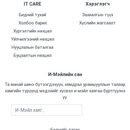
IT CARE
Хэрэглэгч
Бидний тухай
Захиалгын түүх
Холбоо барих
Хүслийн жагсаалт
Хүргэлтийн нөхцөл
Үйлчилгээний нөхцөл
Нууцлалын баталгаа
Буцаалтын нөхцөл
И-Мэйлийн сан
Та манай шинэ бүтээгдэхүүн, хямдрал урамшууллын талаар
хамгийн түрүүнд мэдэхийг хүсвэл и-мэйл хаягаа бүртгүүлнэ
үү.
Бүртгүүлэх
Биднийг дагах