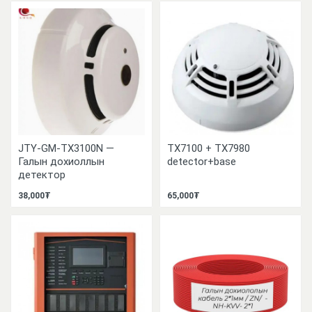
JTY-GM-TX3100N —
TX7100 + TX7980
Галын дохиоллын
detector+base
детектор
38,000₮
65,000₮