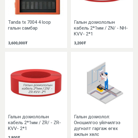
Tanda tx 7004 4 loop
Галын дохиололын
галын самбар
кабель 2*1мм / ZN/ - NH-
KVV- 2*1
3,600,000₮
3,200₮
Галын дохиололын
Галын дохиолол:
кабель 2*1мм / ZR/ - ZR-
Оношилгоо үйлчилгээ
KVV- 2*1
дүгнэлт гаргаж өгөх
ажлын хөлс
2,800₮