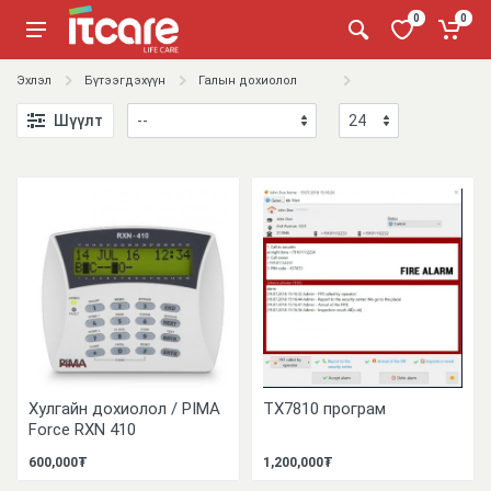
0
0
Эхлэл
Бүтээгдэхүүн
Галын дохиолол
Шүүлт
Хулгайн дохиолол / PIMA
TX7810 програм
Force RXN 410
600,000₮
1,200,000₮