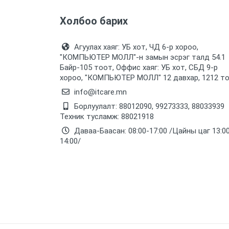
Холбоо барих
Агуулах хаяг: УБ хот, ЧД 6-р хороо,
"КОМПЬЮТЕР МОЛЛ᠌"-н замын эсрэг талд 54.1
Байр-105 тоот, Оффис хаяг: УБ хот, СБД 9-р
хороо, "КОМПЬЮТЕР МОЛЛ᠌" 12 давхар, 1212 т
info@itcare.mn
Борлуулалт: 88012090, 99273333, 88033939
Техник тусламж: 88021918
Даваа-Баасан: 08:00-17:00 /Цайны цаг 13:0
14:00/