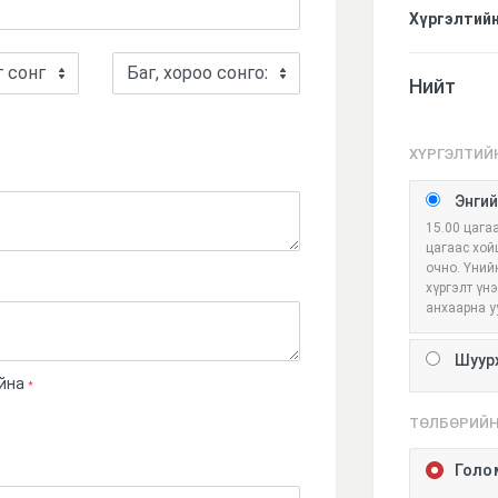
Хүргэлтийн
Нийт
ХҮРГЭЛТИЙ
Энгий
15.00 цага
цагаас хой
очно. Үний
хүргэлт үн
анхаарна у
Шуурх
йна
*
ТӨЛБӨРИЙН
Голо