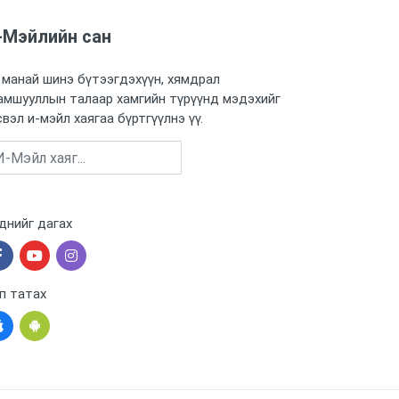
-Мэйлийн сан
 манай шинэ бүтээгдэхүүн, хямдрал
амшууллын талаар хамгийн түрүүнд мэдэхийг
свэл и-мэйл хаягаа бүртгүүлнэ үү.
Бүртгүүлэх
днийг дагах
п татах