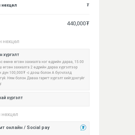
 нөхцөл
₮
440,000
₮
Н НӨХЦӨЛ
н хүргэлт
ас өмнө өгсөн захиалга нэг өдрийн дараа, 15.00
ш өгсөн захиалга 2 өдрийн дараа хүргэлтээр
н дүн 100,000₮ -с дээш болон А бүсчлэлд
эгүй. Ням болон Даваа гаригт хүргэлт хийгдэхгүйг
у.
ай хүргэлт
 НӨХЦӨЛ
мт онлайн / Social pay