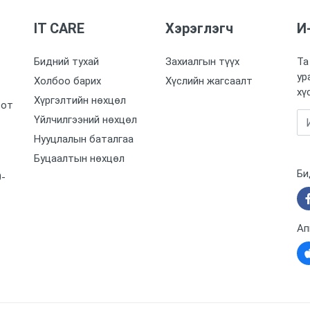
IT CARE
Хэрэглэгч
И
Бидний тухай
Захиалгын түүх
Та
ур
Холбоо барих
Хүслийн жагсаалт
хү
Хүргэлтийн нөхцөл
оот
Үйлчилгээний нөхцөл
Нууцлалын баталгаа
Буцаалтын нөхцөл
Би
0-
Ап