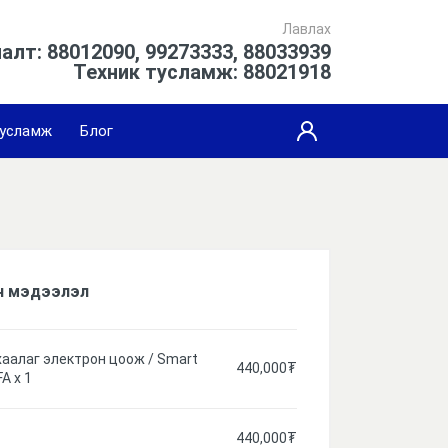
Лавлах
алт: 88012090, 99273333, 88033939
Техник тусламж: 88021918
усламж
Блог
н мэдээлэл
хаалаг электрон цоож / Smart
440,000
₮
FA
x
1
440,000
₮