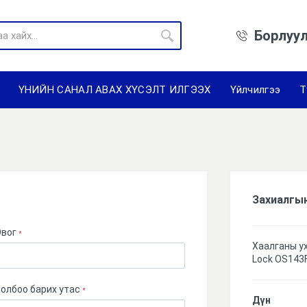
Борлуул
ҮНИЙН САНАЛ АВАХ ХҮСЭЛТ ИЛГЭЭХ
Үйлчилгээ
Т
Захиалгы
Овог
*
Хаалганы у
Lock OS143
олбоо барих утас
*
Дүн