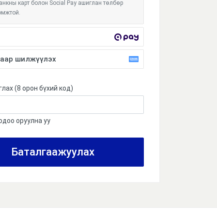
нкны карт болон Social Pay ашиглан төлбөр
омжтой.
 Хас банк, Төрийн банк, Улаанбаатар банк,
аар шилжүүлэх
хөгжлийн банк, Most money үйлчилгээний
ид QPay ашиглан төлбөр тооцоо хийх боломжтой.
 нийт үнийн дүнг банканд очиж дансаар
 эсвэл онлайн банк ашиглан төлбөрийг хийнэ.
лах (8 орон бүхий код)
одоо оруулна уу
Баталгаажуулах