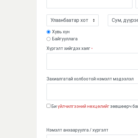
Принтер
Дэлгэц
Хувь хүн
Дагалдах хэрэгсэл
Байгууллага
Хүргэлт хийгдэх хаяг
*
Захиалгатай холбоотой нэмэлт мэдээлэл
Би
үйлчилгээний нөхцөлийг
зөвшөөрч ба
Нэмэлт анхааруулга / хүргэлт