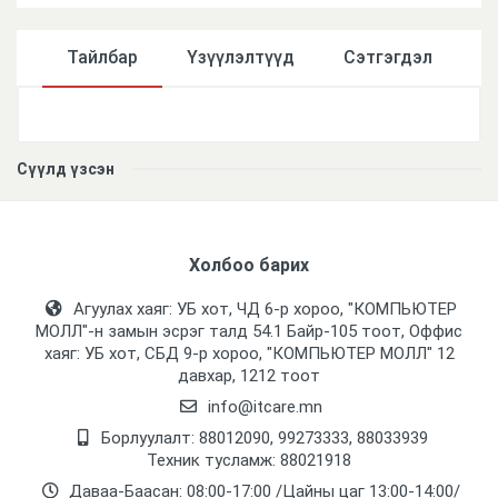
Тайлбар
Үзүүлэлтүүд
Сэтгэгдэл
Үзүүлэлтүүд
Сүүлд үзсэн
Холбоо барих
Агуулах хаяг: УБ хот, ЧД 6-р хороо, "КОМПЬЮТЕР
МОЛЛ᠌"-н замын эсрэг талд 54.1 Байр-105 тоот, Оффис
хаяг: УБ хот, СБД 9-р хороо, "КОМПЬЮТЕР МОЛЛ᠌" 12
давхар, 1212 тоот
info@itcare.mn
Борлуулалт: 88012090, 99273333, 88033939
Техник тусламж: 88021918
Даваа-Баасан: 08:00-17:00 /Цайны цаг 13:00-14:00/