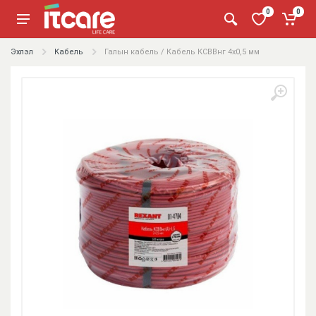
0
0
Эхлэл
Кабель
Галын кабель / Кабель КСВВнг 4х0,5 мм