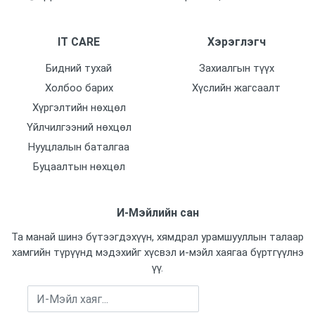
IT CARE
Хэрэглэгч
Бидний тухай
Захиалгын түүх
Холбоо барих
Хүслийн жагсаалт
Хүргэлтийн нөхцөл
Үйлчилгээний нөхцөл
Нууцлалын баталгаа
Буцаалтын нөхцөл
И-Мэйлийн сан
Та манай шинэ бүтээгдэхүүн, хямдрал урамшууллын талаар
хамгийн түрүүнд мэдэхийг хүсвэл и-мэйл хаягаа бүртгүүлнэ
үү.
Бүртгүүлэх