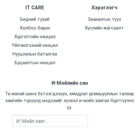
IT CARE
Хэрэглэгч
Бидний тухай
Захиалгын түүх
Холбоо барих
Хүслийн жагсаалт
Хүргэлтийн нөхцөл
Үйлчилгээний нөхцөл
Нууцлалын баталгаа
Буцаалтын нөхцөл
И-Мэйлийн сан
Та манай шинэ бүтээгдэхүүн, хямдрал урамшууллын талаар
хамгийн түрүүнд мэдэхийг хүсвэл и-мэйл хаягаа бүртгүүлнэ
үү.
Бүртгүүлэх