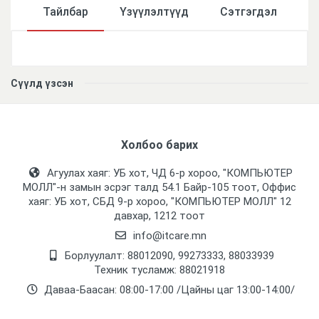
Тайлбар
Үзүүлэлтүүд
Сэтгэгдэл
Үзүүлэлтүүд
Сүүлд үзсэн
Холбоо барих
Агуулах хаяг: УБ хот, ЧД 6-р хороо, "КОМПЬЮТЕР
МОЛЛ᠌"-н замын эсрэг талд 54.1 Байр-105 тоот, Оффис
хаяг: УБ хот, СБД 9-р хороо, "КОМПЬЮТЕР МОЛЛ᠌" 12
давхар, 1212 тоот
info@itcare.mn
Борлуулалт: 88012090, 99273333, 88033939
Техник тусламж: 88021918
Даваа-Баасан: 08:00-17:00 /Цайны цаг 13:00-14:00/