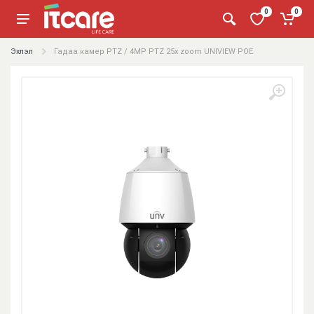
0
0
Эхлэл
Гадаа камер PTZ / 4MP PTZ 25x zoom UNIVIEW POE