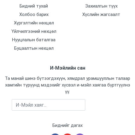
Бидний тухай
Захиалгын түүх
Холбоо барих
Хүслийн жагсаалт
Хүргэлтийн нөхцөл
Үйлчилгээний нөхцөл
Нууцлалын баталгаа
Буцаалтын нөхцөл
И-Мэйлийн сан
Та манай шинэ бүтээгдэхүүн, хямдрал урамшууллын талаар
хамгийн түрүүнд мэдэхийг хүсвэл и-мэйл хаягаа бүртгүүлнэ
үү.
Бүртгүүлэх
Биднийг дагах