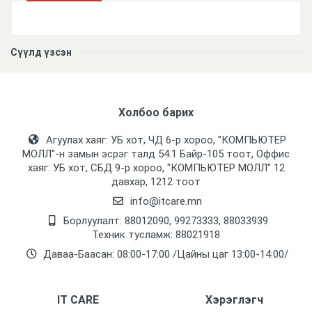
Үзүүлэлтүүд
Сүүлд үзсэн
Холбоо барих
Агуулах хаяг: УБ хот, ЧД 6-р хороо, "КОМПЬЮТЕР
МОЛЛ᠌"-н замын эсрэг талд 54.1 Байр-105 тоот, Оффис
хаяг: УБ хот, СБД 9-р хороо, "КОМПЬЮТЕР МОЛЛ᠌" 12
давхар, 1212 тоот
info@itcare.mn
Борлуулалт: 88012090, 99273333, 88033939
Техник тусламж: 88021918
Даваа-Баасан: 08:00-17:00 /Цайны цаг 13:00-14:00/
IT CARE
Хэрэглэгч