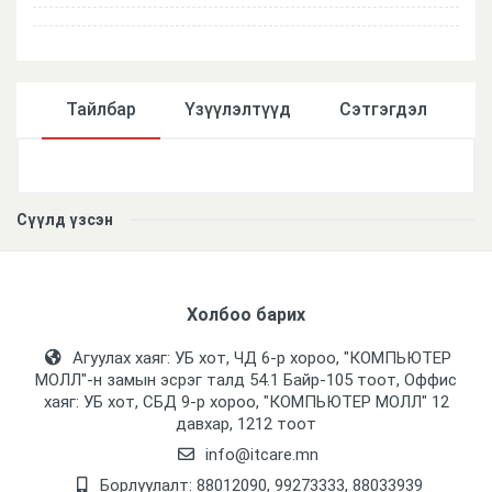
Тайлбар
Үзүүлэлтүүд
Сэтгэгдэл
Үзүүлэлтүүд
Сүүлд үзсэн
Холбоо барих
Агуулах хаяг: УБ хот, ЧД 6-р хороо, "КОМПЬЮТЕР
МОЛЛ᠌"-н замын эсрэг талд 54.1 Байр-105 тоот, Оффис
хаяг: УБ хот, СБД 9-р хороо, "КОМПЬЮТЕР МОЛЛ᠌" 12
давхар, 1212 тоот
info@itcare.mn
Борлуулалт: 88012090, 99273333, 88033939