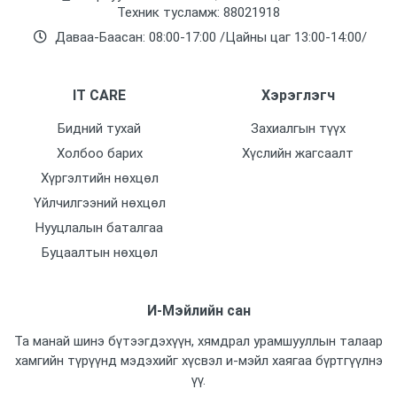
Техник тусламж: 88021918
Даваа-Баасан: 08:00-17:00 /Цайны цаг 13:00-14:00/
IT CARE
Хэрэглэгч
Бидний тухай
Захиалгын түүх
Холбоо барих
Хүслийн жагсаалт
Хүргэлтийн нөхцөл
Үйлчилгээний нөхцөл
Нууцлалын баталгаа
Буцаалтын нөхцөл
И-Мэйлийн сан
Та манай шинэ бүтээгдэхүүн, хямдрал урамшууллын талаар
хамгийн түрүүнд мэдэхийг хүсвэл и-мэйл хаягаа бүртгүүлнэ
үү.