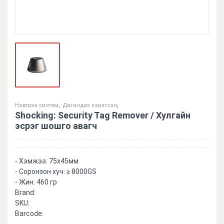
Нэвтрэх систем
,
Дагалдах хэрэгсэл
,
Shocking: Security Tag Remover / Хулгайн
эсрэг шошго авагч
- Хэмжээ: 75x45мм
- Соронзон хүч: ≥ 8000GS
- Жин: 460 гр
Brand:
SKU:
Barcode: