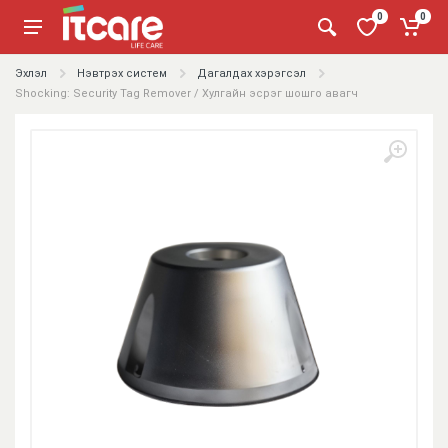
0
0
Эхлэл
Нэвтрэх систем
Дагалдах хэрэгсэл
Shocking: Security Tag Remover / Хулгайн эсрэг шошго авагч