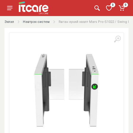
0
0
Эхлэл
Нэвтрэх систем
Явган хүний хаалт Mars Pro-S1022 / Swing bar