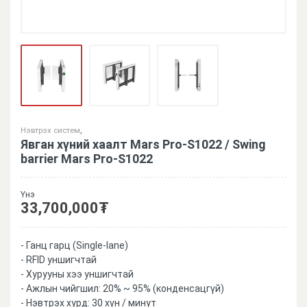
Нэвтрэх систем
,
Явган хүний хаалт Mars Pro-S1022 / Swing
barrier Mars Pro-S1022
Үнэ
33,700,000
₮
- Ганц гарц (Single-lane)
- RFID уншигчтай
- Хурууны хээ уншигчтай
- Ажлын чийгшил: 20% ~ 95% (конденсацгүй)
- Нэвтрэх хурд: 30 хүн / минут