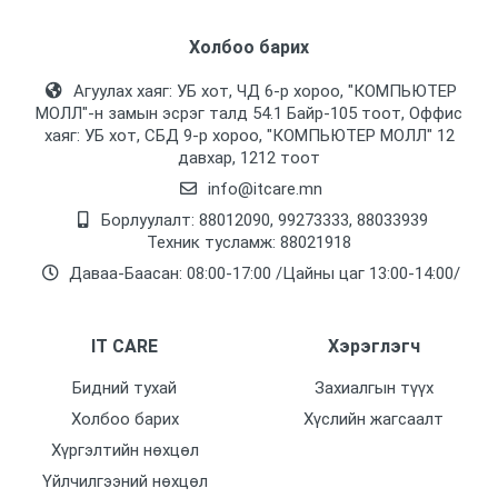
Холбоо барих
Агуулах хаяг: УБ хот, ЧД 6-р хороо, "КОМПЬЮТЕР
МОЛЛ᠌"-н замын эсрэг талд 54.1 Байр-105 тоот, Оффис
хаяг: УБ хот, СБД 9-р хороо, "КОМПЬЮТЕР МОЛЛ᠌" 12
давхар, 1212 тоот
info@itcare.mn
Борлуулалт: 88012090, 99273333, 88033939
Техник тусламж: 88021918
Даваа-Баасан: 08:00-17:00 /Цайны цаг 13:00-14:00/
IT CARE
Хэрэглэгч
Бидний тухай
Захиалгын түүх
Холбоо барих
Хүслийн жагсаалт
Хүргэлтийн нөхцөл
Үйлчилгээний нөхцөл