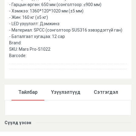
- Гарцын өргөн: 650 мм (сонголтоор: ≤900 мм)
- Хэмжээ: 1360*120*1020 мм (±5 мм)
- Жин: 160 кг (±5 кг)
- LED үзүүлэлт: Дэмжинэ
- Материал: SPCC (сонголтоор SUS316 зэвэрдэггүй ган)
- Баталгаат хугацаа: 12 сар
Brand:
SKU:
Mars Pro-S1022
Barcode:
Тайлбар
Үзүүлэлтүүд
Сэтгэгдэл
Үзүүлэлтүүд
Сүүлд үзсэн