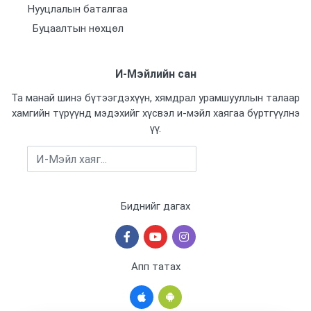
Нууцлалын баталгаа
Буцаалтын нөхцөл
И-Мэйлийн сан
Та манай шинэ бүтээгдэхүүн, хямдрал урамшууллын талаар
хамгийн түрүүнд мэдэхийг хүсвэл и-мэйл хаягаа бүртгүүлнэ
үү.
Бүртгүүлэх
Биднийг дагах
Апп татах