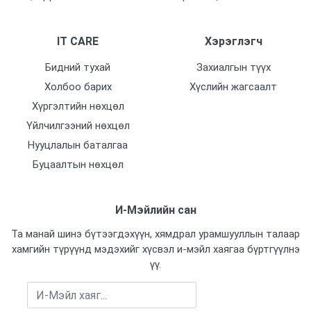
IT CARE
Хэрэглэгч
Бидний тухай
Захиалгын түүх
Холбоо барих
Хүслийн жагсаалт
Хүргэлтийн нөхцөл
Үйлчилгээний нөхцөл
Нууцлалын баталгаа
Буцаалтын нөхцөл
И-Мэйлийн сан
Та манай шинэ бүтээгдэхүүн, хямдрал урамшууллын талаар
хамгийн түрүүнд мэдэхийг хүсвэл и-мэйл хаягаа бүртгүүлнэ
үү.
Бүртгүүлэх