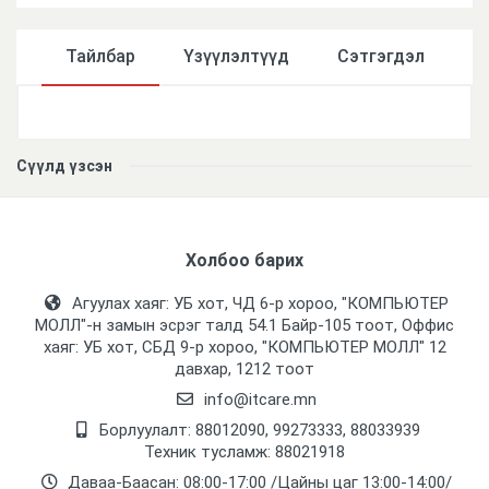
Тайлбар
Үзүүлэлтүүд
Сэтгэгдэл
Үзүүлэлтүүд
Сүүлд үзсэн
Холбоо барих
Агуулах хаяг: УБ хот, ЧД 6-р хороо, "КОМПЬЮТЕР
МОЛЛ᠌"-н замын эсрэг талд 54.1 Байр-105 тоот, Оффис
хаяг: УБ хот, СБД 9-р хороо, "КОМПЬЮТЕР МОЛЛ᠌" 12
давхар, 1212 тоот
info@itcare.mn
Борлуулалт: 88012090, 99273333, 88033939
Техник тусламж: 88021918
Даваа-Баасан: 08:00-17:00 /Цайны цаг 13:00-14:00/