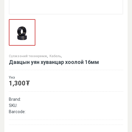
Сүлжээний төхөөрөмж
,
Кабель
,
Даацын уян хуванцар хоолой 16мм
Үнэ
1,300
₮
Brand:
SKU:
Barcode: