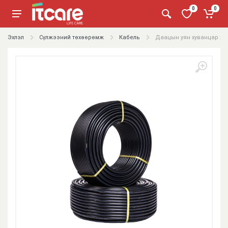
0
0
Эхлэл
Сүлжээний төхөөрөмж
Кабель
Даацын уян хуванцар хо