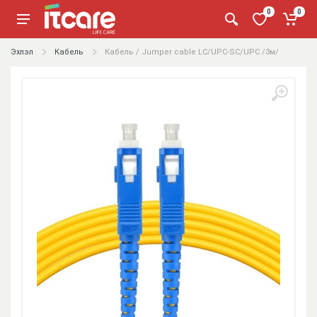
0
0
Эхлэл
Кабель
Кабель / Jumper cable LC/UPC-SC/UPC /3м/