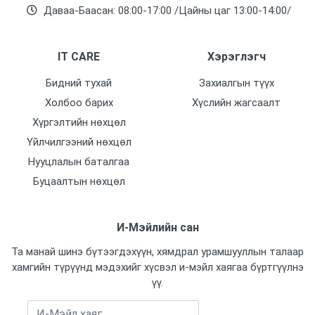
Даваа-Баасан: 08:00-17:00 /Цайны цаг 13:00-14:00/
IT CARE
Хэрэглэгч
Бидний тухай
Захиалгын түүх
Холбоо барих
Хүслийн жагсаалт
Хүргэлтийн нөхцөл
Үйлчилгээний нөхцөл
Нууцлалын баталгаа
Буцаалтын нөхцөл
И-Мэйлийн сан
Та манай шинэ бүтээгдэхүүн, хямдрал урамшууллын талаар
хамгийн түрүүнд мэдэхийг хүсвэл и-мэйл хаягаа бүртгүүлнэ
үү.
Бүртгүүлэх