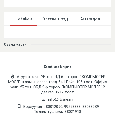
Тайлбар
Үзүүлэлтүүд
Сэтгэгдэл
Үзүүлэлтүүд
Сүүлд үзсэн
Холбоо барих
Агуулах хаяг: УБ хот, ЧД 6-р хороо, "КОМПЬЮТЕР
МОЛЛ᠌"-н замын эсрэг талд 54.1 Байр-105 тоот, Оффис
хаяг: УБ хот, СБД 9-р хороо, "КОМПЬЮТЕР МОЛЛ᠌" 12
давхар, 1212 тоот
info@itcare.mn
Борлуулалт: 88012090, 99273333, 88033939
Техник тусламж: 88021918