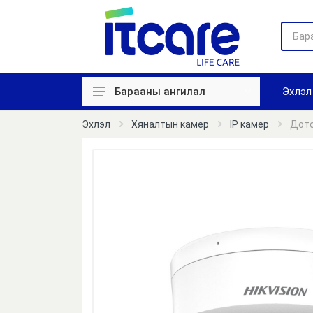
Эхлэл
Барааны ангилал
Хяналтын камер
Эхлэл
Хяналтын камер
IP камер
Дото
Цаг бүртгэл
Нэвтрэх систем
Галын дохиолол
Авто зогсоол
Зарлан мэдээллэх
Сүлжээний төхөөрөмж
Компьютер