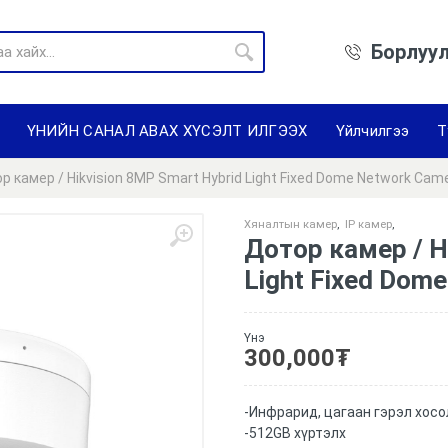
Борлуул
ҮНИЙН САНАЛ АВАХ ХҮСЭЛТ ИЛГЭЭХ
Үйлчилгээ
Т
р камер / Hikvision 8MP Smart Hybrid Light Fixed Dome Network Cam
Хяналтын камер
,
IP камер
,
Дотор камер / H
Light Fixed Dom
Үнэ
300,000
₮
-Инфрарид, цагаан гэрэл хос
-512GB хүртэлх