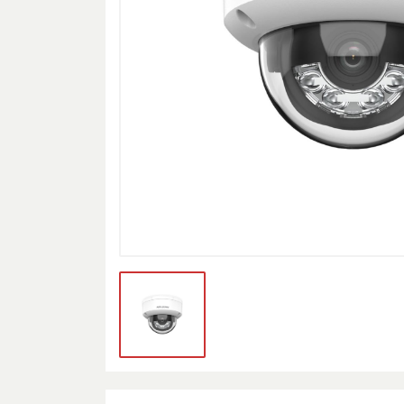
Принтер
Дэлгэц
Дагалдах хэрэгсэл