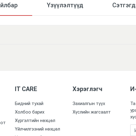
айлбар
Үзүүлэлтүүд
Сэтгэгд
IT CARE
Хэрэглэгч
И
Бидний тухай
Захиалгын түүх
Та
ур
Холбоо барих
Хүслийн жагсаалт
хү
Хүргэлтийн нөхцөл
оот
Үйлчилгээний нөхцөл