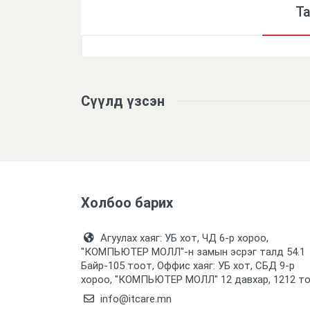
Т
Үзүүлэлтүүд
Сүүлд үзсэн
Холбоо барих
Агуулах хаяг: УБ хот, ЧД 6-р хороо,
"КОМПЬЮТЕР МОЛЛ᠌"-н замын эсрэг талд 54.1
Байр-105 тоот, Оффис хаяг: УБ хот, СБД 9-р
хороо, "КОМПЬЮТЕР МОЛЛ᠌" 12 давхар, 1212 т
info@itcare.mn