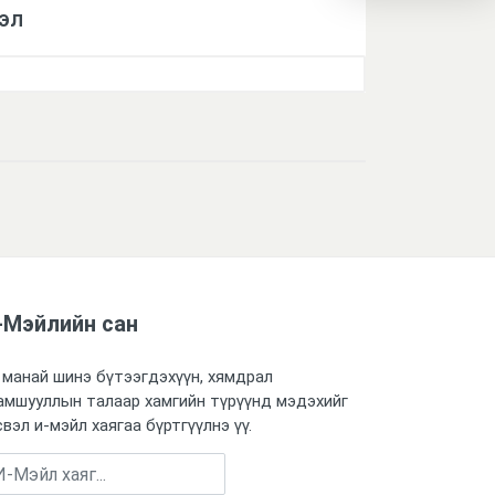
эл
-Мэйлийн сан
 манай шинэ бүтээгдэхүүн, хямдрал
амшууллын талаар хамгийн түрүүнд мэдэхийг
свэл и-мэйл хаягаа бүртгүүлнэ үү.
Бүртгүүлэх