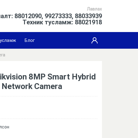
Лавлах
алт: 88012090, 99273333, 88033939
Техник тусламж: 88021918
усламж
Блог
era
ikvision 8MP Smart Hybrid
e Network Camera
олсон