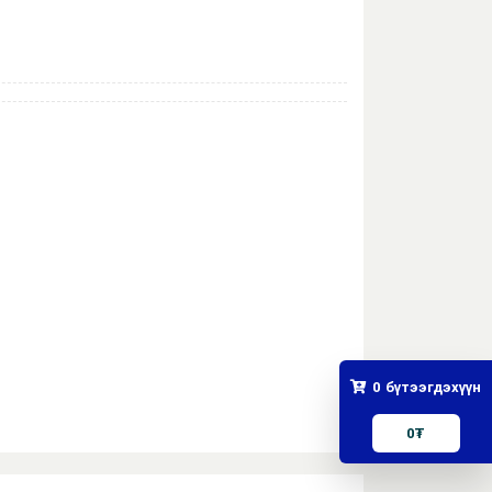
0
бүтээгдэхүүн
0
₮