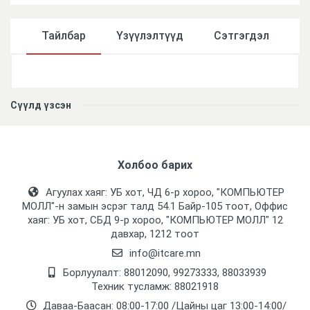
Тайлбар
Үзүүлэлтүүд
Сэтгэгдэл
Үзүүлэлтүүд
Сүүлд үзсэн
Холбоо барих
Агуулах хаяг: УБ хот, ЧД 6-р хороо, "КОМПЬЮТЕР
МОЛЛ᠌"-н замын эсрэг талд 54.1 Байр-105 тоот, Оффис
хаяг: УБ хот, СБД 9-р хороо, "КОМПЬЮТЕР МОЛЛ᠌" 12
давхар, 1212 тоот
info@itcare.mn
Борлуулалт: 88012090, 99273333, 88033939
Техник тусламж: 88021918
Даваа-Баасан: 08:00-17:00 /Цайны цаг 13:00-14:00/