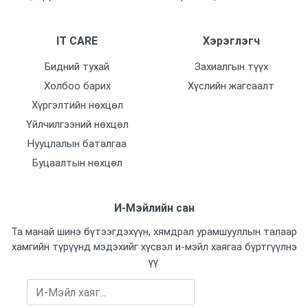
IT CARE
Хэрэглэгч
Бидний тухай
Захиалгын түүх
Холбоо барих
Хүслийн жагсаалт
Хүргэлтийн нөхцөл
Үйлчилгээний нөхцөл
Нууцлалын баталгаа
Буцаалтын нөхцөл
И-Мэйлийн сан
Та манай шинэ бүтээгдэхүүн, хямдрал урамшууллын талаар
хамгийн түрүүнд мэдэхийг хүсвэл и-мэйл хаягаа бүртгүүлнэ
үү.
Бүртгүүлэх