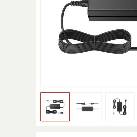
Принтер
Дэлгэц
Дагалдах хэрэгсэл