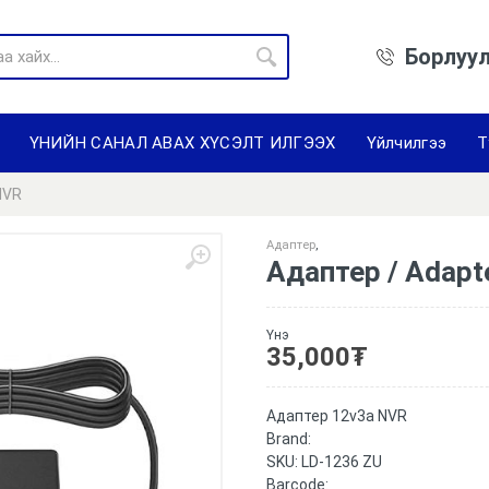
Борлуул
ҮНИЙН САНАЛ АВАХ ХҮСЭЛТ ИЛГЭЭХ
Үйлчилгээ
Т
NVR
Адаптер
,
Адаптер / Adapt
Үнэ
35,000
₮
Адаптер 12v3a NVR
Brand:
SKU:
LD-1236 ZU
Barcode: