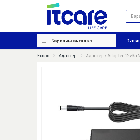
Эхлэл
Барааны ангилал
Хяналтын камер
Эхлэл
Адаптер
Адаптер / Adapter 12v3a 
Цаг бүртгэл
Нэвтрэх систем
Галын дохиолол
Авто зогсоол
Зарлан мэдээллэх
Сүлжээний төхөөрөмж
Компьютер