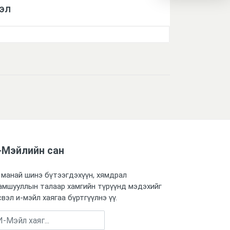
эл
-Мэйлийн сан
 манай шинэ бүтээгдэхүүн, хямдрал
амшууллын талаар хамгийн түрүүнд мэдэхийг
свэл и-мэйл хаягаа бүртгүүлнэ үү.
Бүртгүүлэх