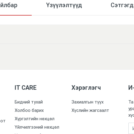
айлбар
Үзүүлэлтүүд
Сэтгэгд
IT CARE
Хэрэглэгч
И
Бидний тухай
Захиалгын түүх
Та
ур
Холбоо барих
Хүслийн жагсаалт
хү
Хүргэлтийн нөхцөл
оот
Үйлчилгээний нөхцөл