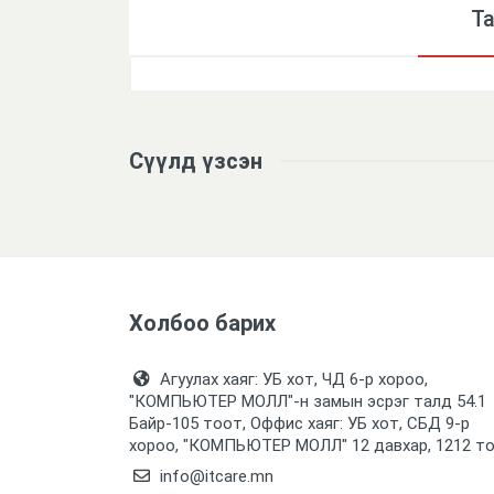
Т
Үзүүлэлтүүд
Сүүлд үзсэн
Холбоо барих
Агуулах хаяг: УБ хот, ЧД 6-р хороо,
"КОМПЬЮТЕР МОЛЛ᠌"-н замын эсрэг талд 54.1
Байр-105 тоот, Оффис хаяг: УБ хот, СБД 9-р
хороо, "КОМПЬЮТЕР МОЛЛ᠌" 12 давхар, 1212 т
info@itcare.mn