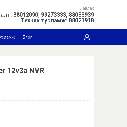
Лавлах
алт: 88012090, 99273333, 88033939
Техник тусламж: 88021918
усламж
Блог
er 12v3a NVR