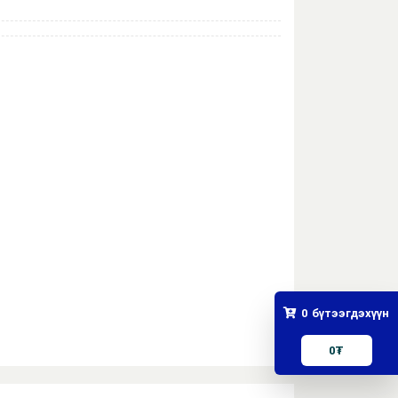
0
бүтээгдэхүүн
0
₮