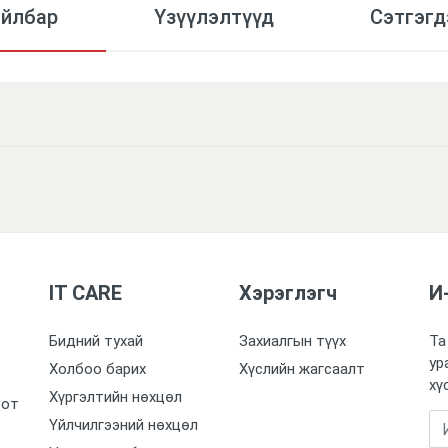
айлбар
Үзүүлэлтүүд
Сэтгэгд
IT CARE
Хэрэглэгч
И
Бидний тухай
Захиалгын түүх
Та
ур
Холбоо барих
Хүслийн жагсаалт
хү
Хүргэлтийн нөхцөл
оот
Үйлчилгээний нөхцөл