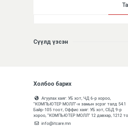
Т
Үзүүлэлтүүд
Сүүлд үзсэн
Холбоо барих
Агуулах хаяг: УБ хот, ЧД 6-р хороо,
"КОМПЬЮТЕР МОЛЛ᠌"-н замын эсрэг талд 54.1
Байр-105 тоот, Оффис хаяг: УБ хот, СБД 9-р
хороо, "КОМПЬЮТЕР МОЛЛ᠌" 12 давхар, 1212 т
info@itcare.mn