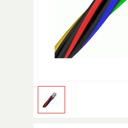
Принтер
Дэлгэц
Дагалдах хэрэгсэл