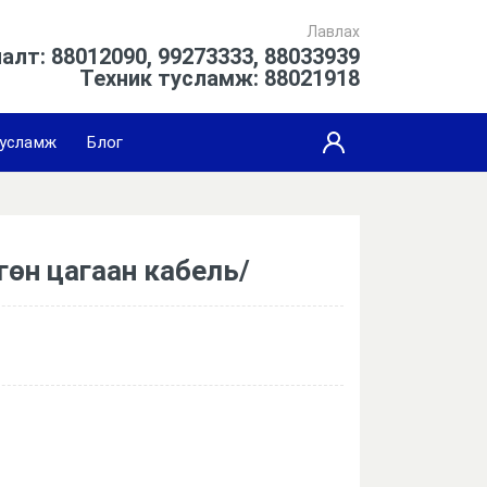
Лавлах
алт: 88012090, 99273333, 88033939
Техник тусламж: 88021918
усламж
Блог
гөн цагаан кабель/