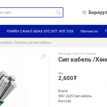
Борлуул
ҮНИЙН САНАЛ АВАХ ХҮСЭЛТ ИЛГЭЭХ
Үйлчилгээ
Т
п кабель /Хөнгөн цагаан кабель/
Дагалдах хэрэгсэл
,
Кабель
,
Сип кабель /Хөн
Үнэ
2,600
₮
Brand:
SKU:
2x25 Сип кабель
Barcode: