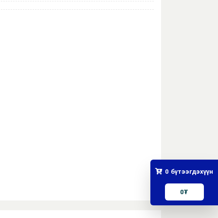
0
бүтээгдэхүүн
0
₮