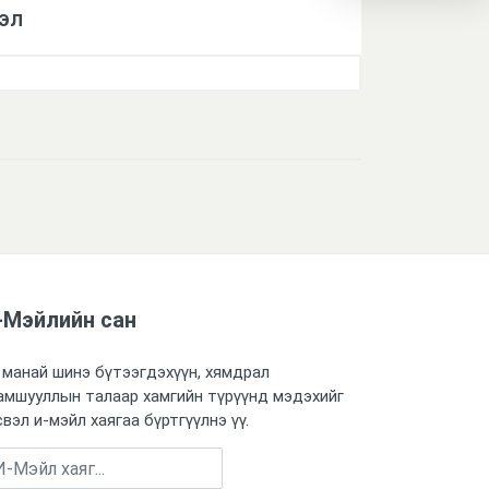
эл
-Мэйлийн сан
 манай шинэ бүтээгдэхүүн, хямдрал
амшууллын талаар хамгийн түрүүнд мэдэхийг
свэл и-мэйл хаягаа бүртгүүлнэ үү.
Бүртгүүлэх