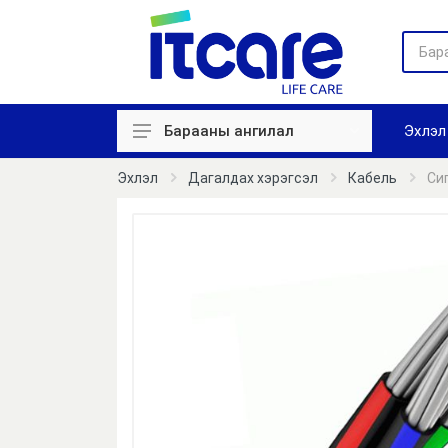
Эхлэл
Барааны ангилал
Хяналтын камер
Эхлэл
Дагалдах хэрэгсэл
Кабель
Си
Цаг бүртгэл
Нэвтрэх систем
Галын дохиолол
Авто зогсоол
Зарлан мэдээллэх
Сүлжээний төхөөрөмж
Компьютер