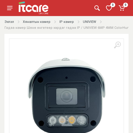
0
0
Эхлэл
Хяналтын камер
IP камер
UNIVIEW
Гадаа камер Шөнө өнгөтөөр хардаг гадаа IP / UNIVIEW 6MP 4MM ColorHunter