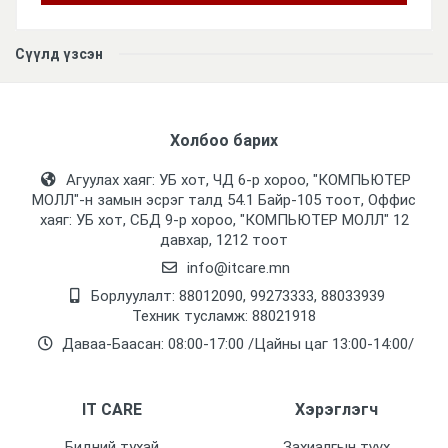
Үзүүлэлтүүд
Сүүлд үзсэн
Төрөл
IP
Зориулалт
Холбоо барих
Гадна
Агуулах хаяг: УБ хот, ЧД 6-р хороо, "КОМПЬЮТЕР
Нягтаршил
МОЛЛ᠌"-н замын эсрэг талд 54.1 Байр-105 тоот, Оффис
Бүгд
хаяг: УБ хот, СБД 9-р хороо, "КОМПЬЮТЕР МОЛЛ᠌" 12
давхар, 1212 тоот
Линзний төрөл
info@itcare.mn
2.8мм, 110 градус
Борлуулалт: 88012090, 99273333, 88033939
Техник тусламж: 88021918
Шөнийн тусгал
Даваа-Баасан: 08:00-17:00 /Цайны цаг 13:00-14:00/
0-30м
Харах Өнцөг
IT CARE
Хэрэглэгч
90 градус
Бидний тухай
Захиалгын түүх