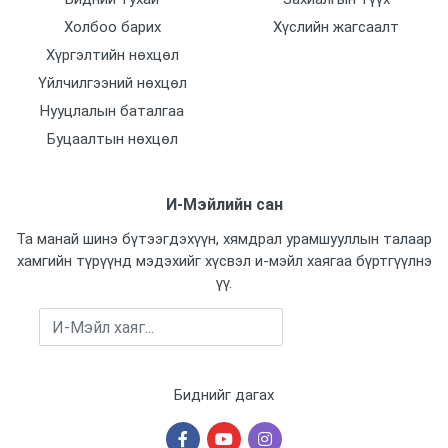
Дуу бичдэг
Холбоо барих
Хүслийн жагсаалт
Тийм
Хүргэлтийн нөхцөл
Горим
Үйлчилгээний нөхцөл
Шөнө өнгөтөөр хардаг
Нууцлалын баталгаа
Буцаалтын нөхцөл
Power input
13 VDC
И-Мэйлийн сан
Мемори картны оролт
Тийм
Та манай шинэ бүтээгдэхүүн, хямдрал урамшууллын талаар
хамгийн түрүүнд мэдэхийг хүсвэл и-мэйл хаягаа бүртгүүлнэ
Үйлдвэрлэсэн улс
үү.
Бүртгүүлэх
Бичих горим
Биднийг дагах