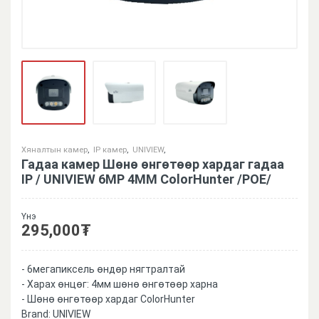
Хяналтын камер
,
IP камер
,
UNIVIEW
,
Гадаа камер Шөнө өнгөтөөр хардаг гадаа
IP / UNIVIEW 6MP 4MM ColorHunter /POE/
Үнэ
295,000
₮
- 6мегапиксель өндөр нягтралтай
- Харах өнцөг: 4мм шөнө өнгөтөөр харна
- Шөнө өнгөтөөр хардаг ColorHunter
Brand:
UNIVIEW