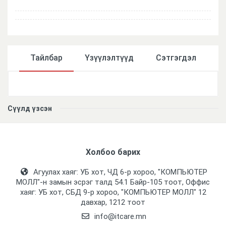
Тайлбар
Үзүүлэлтүүд
Сэтгэгдэл
Үзүүлэлтүүд
Сүүлд үзсэн
Холбоо барих
Агуулах хаяг: УБ хот, ЧД 6-р хороо, "КОМПЬЮТЕР
МОЛЛ᠌"-н замын эсрэг талд 54.1 Байр-105 тоот, Оффис
хаяг: УБ хот, СБД 9-р хороо, "КОМПЬЮТЕР МОЛЛ᠌" 12
давхар, 1212 тоот
info@itcare.mn