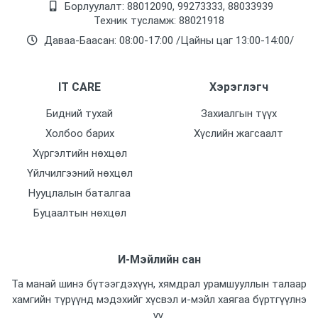
Борлуулалт: 88012090, 99273333, 88033939
Техник тусламж: 88021918
Даваа-Баасан: 08:00-17:00 /Цайны цаг 13:00-14:00/
IT CARE
Хэрэглэгч
Бидний тухай
Захиалгын түүх
Холбоо барих
Хүслийн жагсаалт
Хүргэлтийн нөхцөл
Үйлчилгээний нөхцөл
Нууцлалын баталгаа
Буцаалтын нөхцөл
И-Мэйлийн сан
Та манай шинэ бүтээгдэхүүн, хямдрал урамшууллын талаар
хамгийн түрүүнд мэдэхийг хүсвэл и-мэйл хаягаа бүртгүүлнэ
үү.