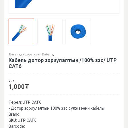
Дагалдах хэрэгсэл
,
Кабель
,
Кабель дотор зориулалтын /100% зэс/ UTP
CAT6
Үнэ
1,000
₮
Төрөл: UTP CAT6
- Дотор зориулалтын 100% зэс сүлжээний кабель
Brand:
SKU:
UTP CAT6
Barcode: