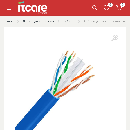
0
0
Эхлэл
Дагалдах хэрэгсэл
Кабель
Кабель дотор зориулалтын /