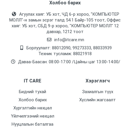
Холбоо барих
Гадна
Агуулах хаяг: УБ хот, ЧД 6-р хороо, "КОМПЬЮТЕР
Нягтаршил
МОЛЛ᠌"-н замын эсрэг талд 54.1 Байр-105 тоот, Оффис
Бүгд
хаяг: УБ хот, СБД 9-р хороо, "КОМПЬЮТЕР МОЛЛ᠌" 12
давхар, 1212 тоот
Линзний төрөл
info@itcare.mn
2.8мм, 110 градус
Борлуулалт: 88012090, 99273333, 88033939
Техник тусламж: 88021918
Шөнийн тусгал
Даваа-Баасан: 08:00-17:00 /Цайны цаг 13:00-14:00/
0-30м
Харах Өнцөг
IT CARE
Хэрэглэгч
90 градус
Бидний тухай
Захиалгын түүх
Дуу бичдэг
Холбоо барих
Хүслийн жагсаалт
Тийм
Хүргэлтийн нөхцөл
Горим
Үйлчилгээний нөхцөл
Шөнө өнгөтөөр хардаг
Нууцлалын баталгаа