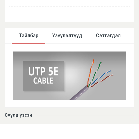
Тайлбар
Үзүүлэлтүүд
Сэтгэгдэл
Үзүүлэлтүүд
Сүүлд үзсэн
Төрөл
IP
Зориулалт