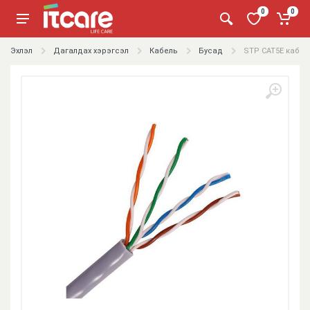
0
0
Эхлэл
Дагалдах хэрэгсэл
Кабель
Бусад
STP CAT5E кабел