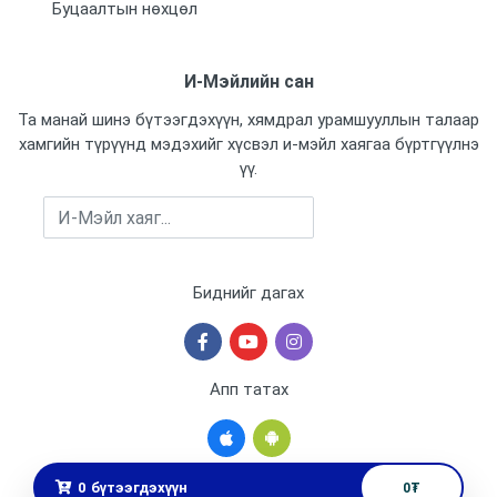
Буцаалтын нөхцөл
Power input
13 VDC
И-Мэйлийн сан
Мемори картны оролт
Тийм
Та манай шинэ бүтээгдэхүүн, хямдрал урамшууллын талаар
хамгийн түрүүнд мэдэхийг хүсвэл и-мэйл хаягаа бүртгүүлнэ
Үйлдвэрлэсэн улс
үү.
Бүртгүүлэх
Бичих горим
Биднийг дагах
Апп татах
0
бүтээгдэхүүн
0
₮