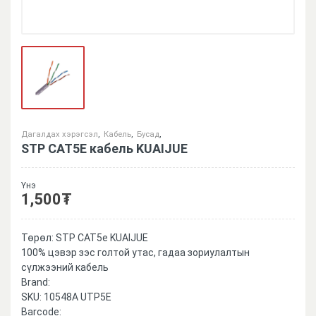
Дагалдах хэрэгсэл
,
Кабель
,
Бусад
,
STP CAT5E кабель KUAIJUE
Үнэ
1,500
₮
Төрөл: STP CAT5e KUAIJUE
100% цэвэр зэс голтой утас, гадаа зориулалтын
сүлжээний кабель
Brand:
SKU:
10548A UTP5E
Barcode: