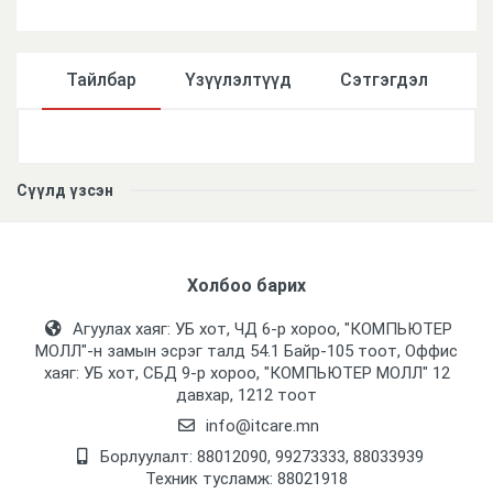
Тайлбар
Үзүүлэлтүүд
Сэтгэгдэл
Үзүүлэлтүүд
Сүүлд үзсэн
Холбоо барих
Агуулах хаяг: УБ хот, ЧД 6-р хороо, "КОМПЬЮТЕР
МОЛЛ᠌"-н замын эсрэг талд 54.1 Байр-105 тоот, Оффис
хаяг: УБ хот, СБД 9-р хороо, "КОМПЬЮТЕР МОЛЛ᠌" 12
давхар, 1212 тоот
info@itcare.mn
Борлуулалт: 88012090, 99273333, 88033939
Техник тусламж: 88021918