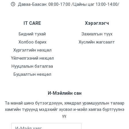
Даваа-Баасан: 08:00-17:00 /Цайны цаг 13:00-14:00/
IT CARE
Хэрэглэгч
Бидний тухай
Захиалгын түүх
Холбоо барих
Хүслийн жагсаалт
Хүргэлтийн нөхцөл
Үйлчилгээний нөхцөл
Нууцлалын баталгаа
Буцаалтын нөхцөл
И-Мэйлийн сан
Та манай шинэ бүтээгдэхүүн, хямдрал урамшууллын талаар
хамгийн түрүүнд мэдэхийг хүсвэл и-мэйл хаягаа бүртгүүлнэ
үү.
Бүртгүүлэх