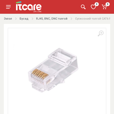
0
0
Эхлэл
Бусад
RJ45, BNC, DNC толгой
Сүлжээний толгой CAT6 RJ