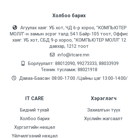
Зориулалт
Холбоо барих
Гадна
Агуулах хаяг: УБ хот, ЧД 6-р хороо, "КОМПЬЮТЕР
Нягтаршил
МОЛЛ᠌"-н замын эсрэг талд 54.1 Байр-105 тоот, Оффис
Бүгд
хаяг: УБ хот, СБД 9-р хороо, "КОМПЬЮТЕР МОЛЛ᠌" 12
давхар, 1212 тоот
Линзний төрөл
info@itcare.mn
2.8мм, 110 градус
Борлуулалт: 88012090, 99273333, 88033939
Техник тусламж: 88021918
Шөнийн тусгал
Даваа-Баасан: 08:00-17:00 /Цайны цаг 13:00-14:00/
0-30м
Харах Өнцөг
IT CARE
Хэрэглэгч
90 градус
Бидний тухай
Захиалгын түүх
Дуу бичдэг
Холбоо барих
Хүслийн жагсаалт
Тийм
Хүргэлтийн нөхцөл
Горим
Үйлчилгээний нөхцөл