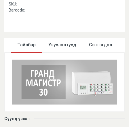
SKU:
Barcode:
Тайлбар
Үзүүлэлтүүд
Сэтгэгдэл
Үзүүлэлтүүд
Сүүлд үзсэн
Төрөл
IP