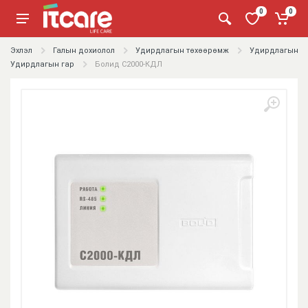
0
0
Эхлэл
Галын дохиолол
Удирдлагын төхөөрөмж
Удирдлагын п
Удирдлагын гар
Болид С2000-КДЛ