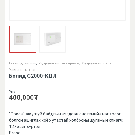
Галын дохиолол
,
Удирдлагын төхөөрөмж
,
Удирдлагын панел
,
Удирдлагын гар
,
Болид С2000-КДЛ
Үнэ
400,000
₮
"Орион" аюулгүй байдлын нэгдсэн системийн нэг хэсэг
болгон ашиглах хоёр утастай холбооны шугамын хянагч;
127 хаяг хүртэл
Brand: