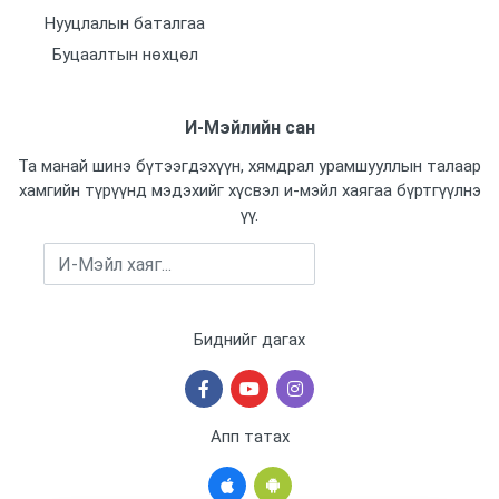
Шөнө өнгөтөөр хардаг
Нууцлалын баталгаа
Буцаалтын нөхцөл
Power input
13 VDC
И-Мэйлийн сан
Мемори картны оролт
Тийм
Та манай шинэ бүтээгдэхүүн, хямдрал урамшууллын талаар
хамгийн түрүүнд мэдэхийг хүсвэл и-мэйл хаягаа бүртгүүлнэ
Үйлдвэрлэсэн улс
үү.
Бүртгүүлэх
Бичих горим
Биднийг дагах
Апп татах