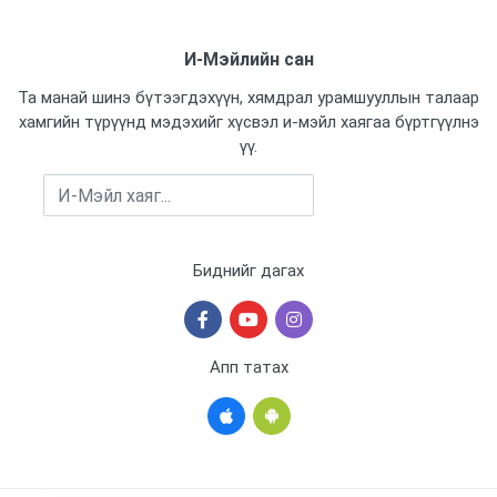
И-Мэйлийн сан
Та манай шинэ бүтээгдэхүүн, хямдрал урамшууллын талаар
хамгийн түрүүнд мэдэхийг хүсвэл и-мэйл хаягаа бүртгүүлнэ
үү.
Бүртгүүлэх
Биднийг дагах
Апп татах