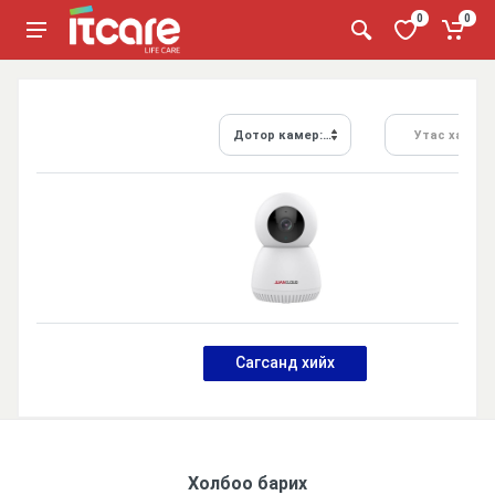
0
0
Дотор камер:JUAN 3MP 4MM INDOOR WIFI IP CAMERA
Утас хайх...
Сагсанд хийх
Холбоо барих