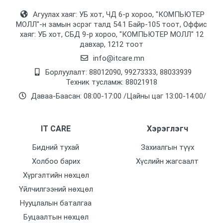
Агуулах хаяг: УБ хот, ЧД 6-р хороо, "КОМПЬЮТЕР
МОЛЛ᠌"-н замын эсрэг талд 54.1 Байр-105 тоот, Оффис
хаяг: УБ хот, СБД 9-р хороо, "КОМПЬЮТЕР МОЛЛ᠌" 12
давхар, 1212 тоот
info@itcare.mn
Борлуулалт: 88012090, 99273333, 88033939
Техник тусламж: 88021918
Даваа-Баасан: 08:00-17:00 /Цайны цаг 13:00-14:00/
IT CARE
Хэрэглэгч
Бидний тухай
Захиалгын түүх
Холбоо барих
Хүслийн жагсаалт
Хүргэлтийн нөхцөл
Үйлчилгээний нөхцөл
Нууцлалын баталгаа
Буцаалтын нөхцөл