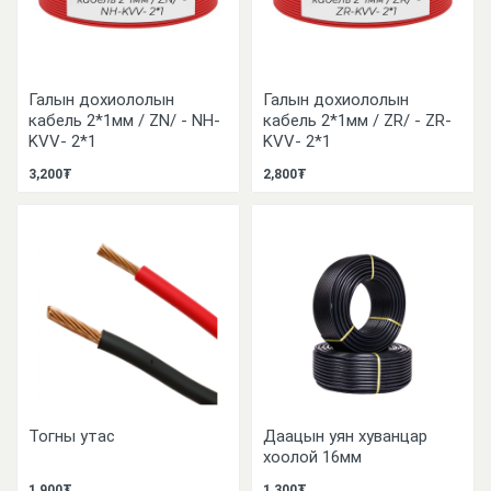
Галын дохиололын
Галын дохиололын
кабель 2*1мм / ZN/ - NH-
кабель 2*1мм / ZR/ - ZR-
KVV- 2*1
KVV- 2*1
3,200₮
2,800₮
Тогны утас
Даацын уян хуванцар
хоолой 16мм
1,900₮
1,300₮