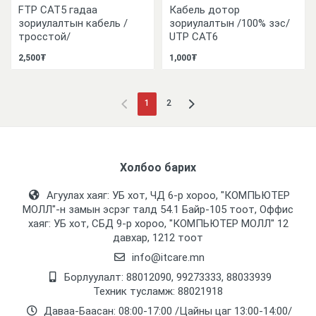
FTP CAT5 гадаа
Кабель дотор
зориулалтын кабель /
зориулалтын /100% зэс/
тросстой/
UTP CAT6
2,500₮
1,000₮
1
2
Холбоо барих
Агуулах хаяг: УБ хот, ЧД 6-р хороо, "КОМПЬЮТЕР
МОЛЛ᠌"-н замын эсрэг талд 54.1 Байр-105 тоот, Оффис
хаяг: УБ хот, СБД 9-р хороо, "КОМПЬЮТЕР МОЛЛ᠌" 12
давхар, 1212 тоот
info@itcare.mn
Борлуулалт: 88012090, 99273333, 88033939
Техник тусламж: 88021918
Даваа-Баасан: 08:00-17:00 /Цайны цаг 13:00-14:00/