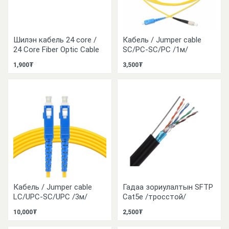
Шилэн кабель 24 core /
Кабель / Jumper cable
24 Core Fiber Optic Cable
SC/PC-SC/PC /1м/
1,900₮
3,500₮
Кабель / Jumper cable
Гадаа зориулалтын SFTP
LC/UPC-SC/UPC /3м/
Cat5e /тросстой/
10,000₮
2,500₮