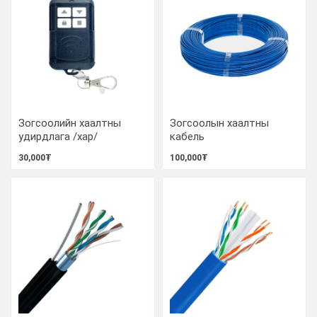
Зогсоолийн хаалтны
Зогсоолын хаалтны
удирдлага /хар/
кабель
30,000₮
100,000₮