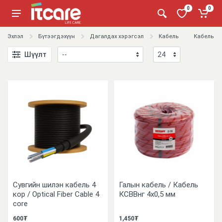
0
0
Эхлэл
Бүтээгдэхүүн
Дагалдах хэрэгсэл
Кабель
Кабель
Шүүлт
Сувгийн шилэн кабель 4
Галын кабель / Кабель
кор / Optical Fiber Cable 4
КСВВнг 4х0,5 мм
core
600₮
1,450₮