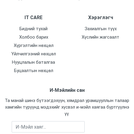
IT CARE
Хэрэглэгч
Бидний тухай
Захиалгын түүх
Холбоо барих
Хүслийн жагсаалт
Хүргэлтийн нөхцөл
Үйлчилгээний нөхцөл
Нууцлалын баталгаа
Буцаалтын нөхцөл
И-Мэйлийн сан
Та манай шинэ бүтээгдэхүүн, хямдрал урамшууллын талаар
хамгийн түрүүнд мэдэхийг хүсвэл и-мэйл хаягаа бүртгүүлнэ
үү.
Бүртгүүлэх