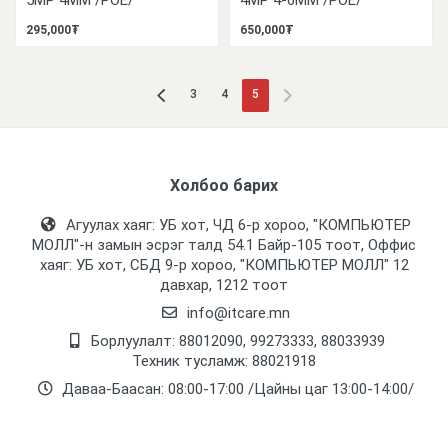
5MP 4MM /POE/
4MP 4-6MM /POE/
295,000₮
650,000₮
3
4
5
Холбоо барих
Агуулах хаяг: УБ хот, ЧД 6-р хороо, "КОМПЬЮТЕР
МОЛЛ᠌"-н замын эсрэг талд 54.1 Байр-105 тоот, Оффис
хаяг: УБ хот, СБД 9-р хороо, "КОМПЬЮТЕР МОЛЛ᠌" 12
давхар, 1212 тоот
info@itcare.mn
Борлуулалт: 88012090, 99273333, 88033939
Техник тусламж: 88021918
Даваа-Баасан: 08:00-17:00 /Цайны цаг 13:00-14:00/