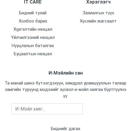
IT CARE
Хэрэглэгч
Бидний тухай
Захиалгын түүх
Холбоо барих
Хүслийн жагсаалт
Хүргэлтийн нөхцөл
Үйлчилгээний нөхцөл
Нууцлалын баталгаа
Буцаалтын нөхцөл
И-Мэйлийн сан
Та манай шинэ бүтээгдэхүүн, хямдрал урамшууллын талаар
хамгийн түрүүнд мэдэхийг хүсвэл и-мэйл хаягаа бүртгүүлнэ
үү.
Бүртгүүлэх
Биднийг дагах