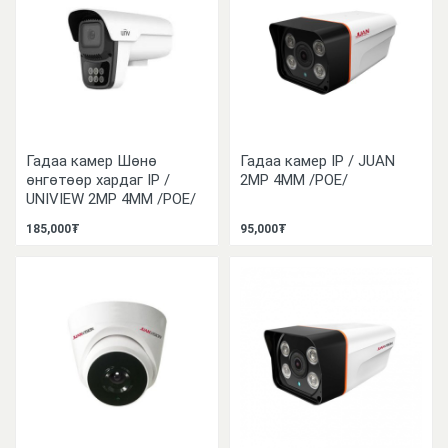
Гадаа камер Шөнө
Гадаа камер IP / JUAN
өнгөтөөр хардаг IP /
2MP 4MM /POE/
UNIVIEW 2MP 4MM /POE/
185,000₮
95,000₮