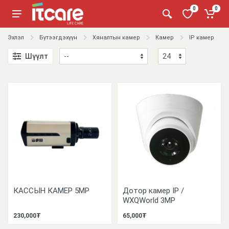
0
0
Эхлэл
Бүтээгдэхүүн
Хяналтын камер
Камер
IP камер
Шүүлт
КАССЫН КАМЕР 5MP
Дотор камер IP /
WXQWorld 3MP
230,000₮
65,000₮