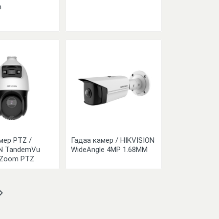
m
мер PTZ /
Гадаа камер / HIKVISION
ON TandemVu
WideAngle 4MP 1.68MM
 Zoom PTZ