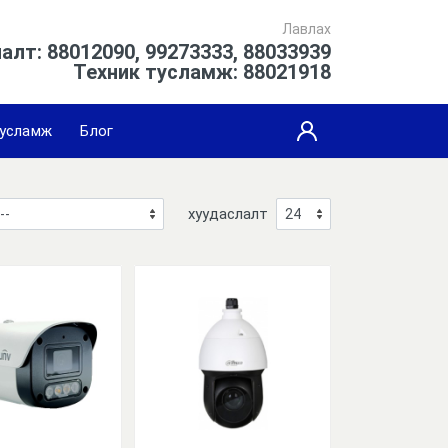
Лавлах
алт: 88012090, 99273333, 88033939
Техник тусламж: 88021918
усламж
Блог
хуудаслалт