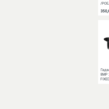
/POE
350,
Гада
8MP 
FIXE