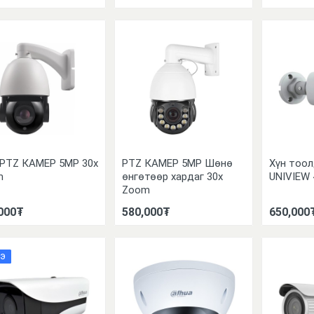
 PTZ КАМЕР 5MP 30x
PTZ КАМЕР 5MP Шөнө
Хүн тоол
m
өнгөтөөр хардаг 30x
UNIVIEW
Zoom
000₮
580,000₮
650,000
Э