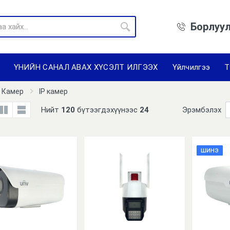
Борлуул
ҮНИЙН САНАЛ АВАХ ХҮСЭЛТ ИЛГЭЭХ
Үйлчилгээ
Т
Камер
IP камер
Нийт
120
бүтээгдэхүүнээс
24
Эрэмбэлэх
ШИНЭ