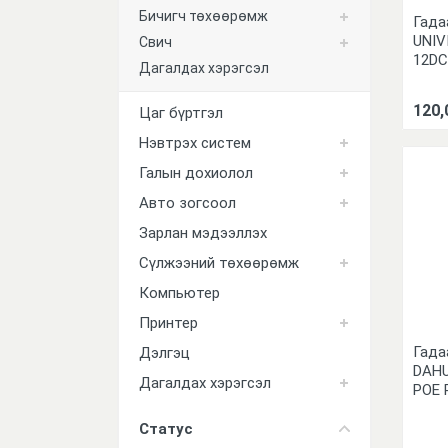
Бичигч төхөөрөмж
Гада
Принтер
UNIV
Свич
12D
Дагалдах хэрэгсэл
Дэлгэц
120,
Дагалдах хэрэгсэл
Цаг бүртгэл
Нэвтрэх систем
Галын дохиолол
Авто зогсоол
Зарлан мэдээллэх
Сүлжээний төхөөрөмж
Компьютер
Принтер
Гада
Дэлгэц
DAHU
Дагалдах хэрэгсэл
POE 
Статус