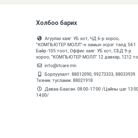
Холбоо барих
Агуулах хаяг: УБ хот, ЧД 6-р хороо,
"КОМПЬЮТЕР МОЛЛ᠌"-н замын эсрэг талд 54.1
Байр-105 тоот, Оффис хаяг: УБ хот, СБД 9-р
хороо, "КОМПЬЮТЕР МОЛЛ᠌" 12 давхар, 1212 т
info@itcare.mn
Борлуулалт: 88012090, 99273333, 88033939
Техник тусламж: 88021918
Даваа-Баасан: 08:00-17:00 /Цайны цаг 13:0
14:00/