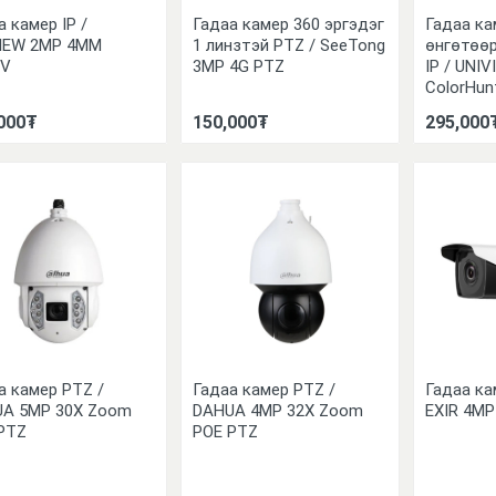
а камер IP /
Гадаа камер 360 эргэдэг
Гадаа к
IEW 2MP 4MM
1 линзтэй PTZ / SeeTong
өнгөтөөр
CV
3MP 4G PTZ
IP / UNI
ColorHun
000₮
150,000₮
295,000
а камер PTZ /
Гадаа камер PTZ /
Гадаа ка
A 5MP 30X Zoom
DAHUA 4MP 32X Zoom
EXIR 4MP
PTZ
POE PTZ