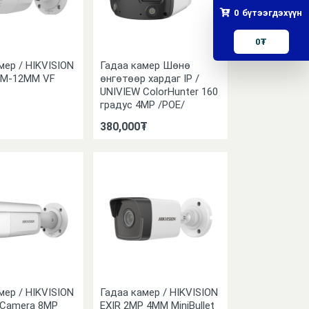
0
бүтээгдэхүүн
0
₮
мер / HIKVISION
Гадаа камер Шөнө
MM-12MM VF
өнгөтөөр хардаг IP /
UNIVIEW ColorHunter 160
градус 4MP /POE/
380,000₮
мер / HIKVISION
Гадаа камер / HIKVISION
t Camera 8MP
EXIR 2MP 4MM MiniBullet