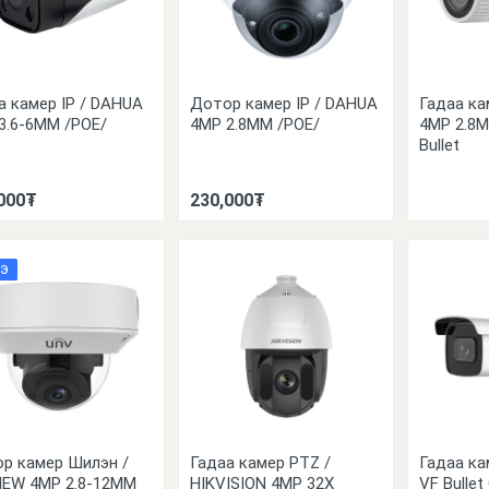
а камер IP / DAHUA
Дотор камер IP / DAHUA
Гадаа ка
3.6-6MM /POE/
4MP 2.8MM /POE/
4MP 2.8
Bullet
000₮
230,000₮
Э
р камер Шилэн /
Гадаа камер PTZ /
Гадаа ка
IEW 4MP 2.8-12MM
HIKVISION 4MP 32X
VF Bulle