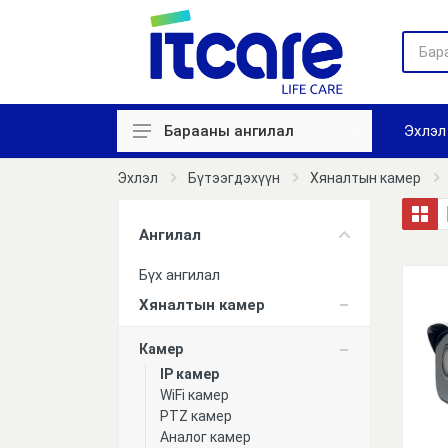
Эхлэл
Барааны ангилал
Хяналтын камер
Эхлэл
Бүтээгдэхүүн
Хяналтын камер
Цаг бүртгэл
Ангилал
Нэвтрэх систем
Бүх ангилал
Галын дохиолол
Хяналтын камер
Авто зогсоол
Камер
Зарлан мэдээллэх
IP камер
WiFi камер
Сүлжээний төхөөрөмж
PTZ камер
Аналог камер
Компьютер