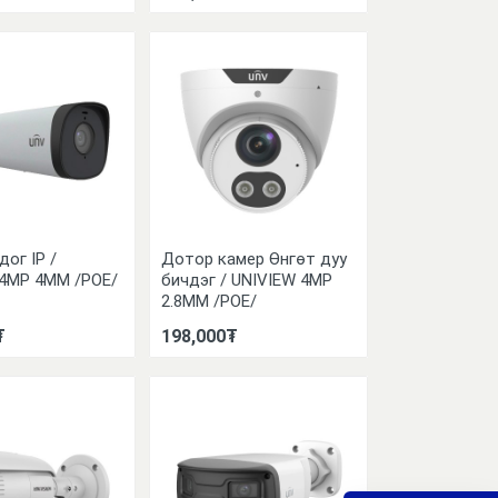
дог IP /
Дотор камер Өнгөт дуу
 4MP 4MM /POE/
бичдэг / UNIVIEW 4MP
2.8MM /POE/
₮
198,000₮