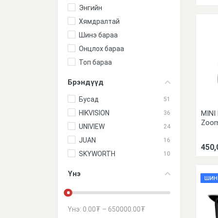
Энгийн
Хямдралтай
Шинэ бараа
Онцлох бараа
Топ бараа
Брэндүүд
Бусад
51
MINI
HIKVISION
36
Zoo
UNIVIEW
24
JUAN
16
450,
SKYWORTH
10
Үнэ
ШИН
Үнэ:
0.00
₮
–
650000.00
₮