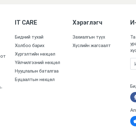
IT CARE
Хэрэглэгч
И
Бидний тухай
Захиалгын түүх
Та
ур
Холбоо барих
Хүслийн жагсаалт
хү
Хүргэлтийн нөхцөл
оот
Үйлчилгээний нөхцөл
Нууцлалын баталгаа
Буцаалтын нөхцөл
Би
0-
Ап