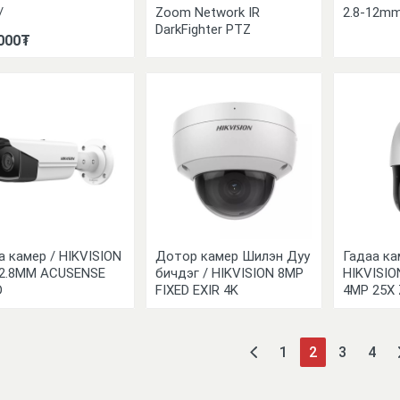
/
Zoom Network IR
2.8-12m
DarkFighter PTZ
000₮
а камер / HIKVISION
Дотор камер Шилэн Дуу
Гадаа ка
2.8MM ACUSENSE
бичдэг / HIKVISION 8MP
HIKVISI
D
FIXED EXIR 4K
4MP 25X
1
2
3
4