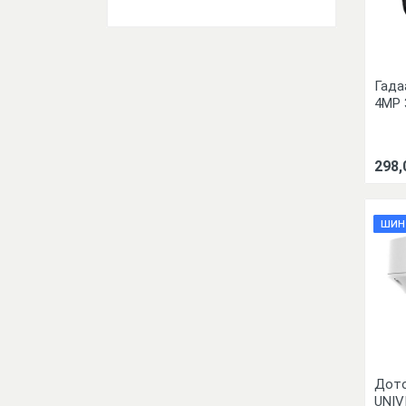
Гада
4MP 
298,
ШИН
Дото
UNIV