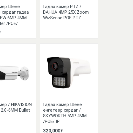
амер Шөнө
Гадаа камер PTZ /
 хардаг гадаа
DAHUA 4MP 25X Zoom
VIEW 6MP 4MM
WizSense POE PTZ
ter /POE/
₮
мер / HIKVISION
Гадаа камер Шөнө
 2.8-6MM Bullet
өнгөтөөр хардаг /
SKYWORTH 5MP 4MM
/POE/ IP
320,000₮