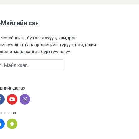
-Мэйлийн сан
 манай шинэ бүтээгдэхүүн, хямдрал
амшууллын талаар хамгийн түрүүнд мэдэхийг
свэл и-мэйл хаягаа бүртгүүлнэ үү.
Бүртгүүлэх
днийг дагах
п татах